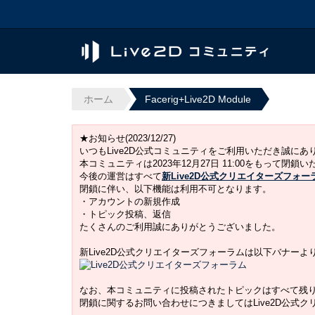
ホーム
Facerig+Live2D Module
★お知らせ(2023/12/27)
いつもLive2D公式コミュニティをご利用いただき誠に
本コミュニティは2023年12月27日 11:00をもって閉鎖
今後の運営はすべて
新Live2D公式クリエイターズフォー
閉鎖に伴い、以下機能は利用不可となります。
・アカウントの新規作成
・トピック投稿、返信
たくさんのご利用誠にありがとうございました。
新Live2D公式クリエイターズフォーラムは以下バナー
なお、本コミュニティに投稿されたトピックはすべて残
閉鎖に関するお問い合わせにつきましてはLive2D公式