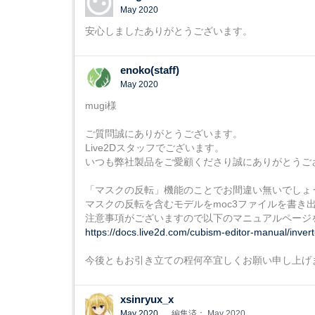
May 2020
安心しましたありがとうございます。
enoko(staff)
May 2020
mugi様
ご質問誠にありがとうございます。
Live2Dスタッフでございます。
いつも弊社製品をご愛顧くださり誠にありがとうご
「マスクの反転」機能のことでお間違い無いでしょ
マスクの反転を含むモデルをmoc3ファイルを書き
注意事項がございますので以下のマニュアルページ
https://docs.live2d.com/cubism-editor-manual/inver
今後ともお引き立ての程何卒宜しくお願い申し上げ
xsinryux_x
May 2020
編集済： May 2020