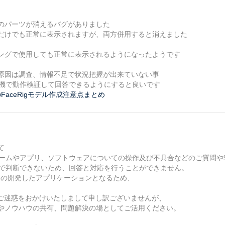
のパーツが消えるバグがありました
だけでも正常に表示されますが、両方併用すると消えました
ングで使用しても正常に表示されるようになったようです
原因は調査、情報不足で状況把握が出来ていない事
、実機で動作検証して回答できるようにすると良いです
tor 3.x でのFaceRigモデル作成注意点まとめ
て
のゲームやアプリ、ソフトウェアについての操作及び不具合などのご質問や
ちらで判断できないため、回答と対応を行うことができません。
diosさまの開発したアプリケーションとなるため、
。
様にはご迷惑をおかけいたしまして申し訳ございませんが、
やノウハウの共有、問題解決の場としてご活用ください。