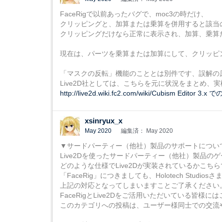
FaceRigで以前あったバグで、moc3の時だけ、
クリッピングと、加算または乗算を併用すると該当
クリッピングだけなら正常に表示され、加算、乗算
現在は、パーツを乗算または加算にして、クリッピ
「マスクの反転」機能のこととは別件です、誤解の
Live2D社としては、こちらを元に状況をまとめ
http://live2d.wiki.fc2.com/wiki/Cubism Edi
xsinryux_x
May 2020
編集済： May 2020
▼サードパーティー（他社）製品のサポートについ
Live2Dを使ったサードパーティー（他社）製品
どのような仕様でLive2Dが実装されているかこ
「FaceRig」につきましても、Holotech Stu
上記の対応となってしまいますことご了承ください
FaceRigとLive2Dをご活用いただいている皆
このカテゴリへの投稿は、ユーザー様同士での交流