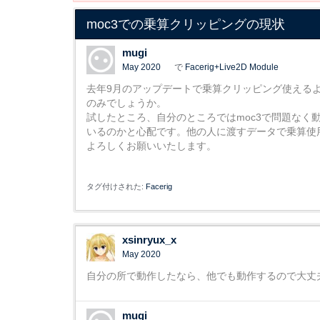
moc3での乗算クリッピングの現状
mugi
May 2020
で
Facerig+Live2D Module
去年9月のアップデートで乗算クリッピング使えるよ
のみでしょうか。
試したところ、自分のところではmoc3で問題な
いるのかと心配です。他の人に渡すデータで乗算使
よろしくお願いいたします。
タグ付けされた:
Facerig
xsinryux_x
May 2020
自分の所で動作したなら、他でも動作するので大丈
mugi