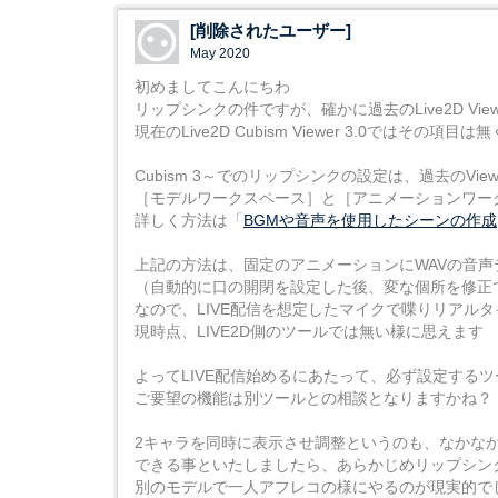
[削除されたユーザー]
May 2020
初めましてこんにちわ
リップシンクの件ですが、確かに過去のLive2D Vi
現在のLive2D Cubism Viewer 3.0ではその
Cubism 3～でのリップシンクの設定は、過去のVi
［モデルワークスペース］と［アニメーションワー
詳しく方法は「
BGMや音声を使用したシーンの作成
上記の方法は、固定のアニメーションにWAVの音
（自動的に口の開閉を設定した後、変な個所を修正
なので、LIVE配信を想定したマイクで喋りリアル
現時点、LIVE2D側のツールでは無い様に思えます
よってLIVE配信始めるにあたって、必ず設定するツール
ご要望の機能は別ツールとの相談となりますかね？
2キャラを同時に表示させ調整というのも、なかな
できる事といたしましたら、あらかじめリップシン
別のモデルで一人アフレコの様にやるのが現実的で