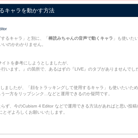
るキャラを動かす方法
itor
ングするキャラ」と別に、「
棒読みちゃんの音声で動くキャラ
」も使いた
いいのかわかりません。
。
記のサイトを参考にしようとしましたが、
を行います。』の箇所で、あるはずの『LIVE』のタブがありませんでし
も検討しましたが、「顔をトラッキングして使用するキャラ」も使いたいた
う一方をリップシンク...などと運用できるのか疑問です。
らず、今のCubism 4 Editor などで運用できる方法があればと思い
にとぞよろしくお願いいたします。