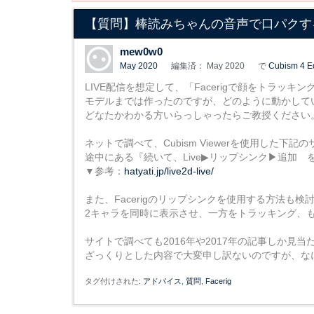
【質問】棒読みちゃんの音声で口パクす
mew0w0
May 2020
編集済： May 2020
で
Cubism 4 Ed
LIVE配信を想定して、「Facerigで顔をトラッキ
モデルまでは作ったのですが、どのように動かして
どなたかわかる方いらっしゃったらご教授ください
ネットで調べて、Cubism Viewerを使用した下
途中にある『続いて、Live▶リップシンク▶追加 
▼参考：
hatyati.jp/live2d-live/
また、Facerigのリップシンクを使用する方法
2キャラを同時に表示させ、一方をトラッキング、も
サイトで調べても2016年や2017年の記事しか見当た
ざっくりとした内容で大変申し訳ないのですが、な
タグ付けされた:
アドバイス
質問
Facerig