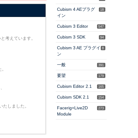
Cubism 4 AEプラグ
18
イン
Cubism 3 Editor
547
Cubism 3 SDK
94
いと考えています。
Cubism 3 AE プラグイ
8
ン
一般
391
た。
要望
179
Cubism Editor 2.1
165
め、
Cubism SDK 2.1
154
投稿いたしました。
Facerig+Live2D
273
Module