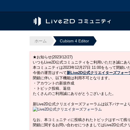
ホーム
Cubism 4 Editor
★お知らせ(2023/12/27)
いつもLive2D公式コミュニティをご利用いただき誠に
本コミュニティは2023年12月27日 11:00をもって閉鎖
今後の運営はすべて
新Live2D公式クリエイターズフォー
閉鎖に伴い、以下機能は利用不可となります。
・アカウントの新規作成
・トピック投稿、返信
たくさんのご利用誠にありがとうございました。
新Live2D公式クリエイターズフォーラムは以下バナー
なお、本コミュニティに投稿されたトピックはすべて残
閉鎖に関するお問い合わせにつきましてはLive2D公式