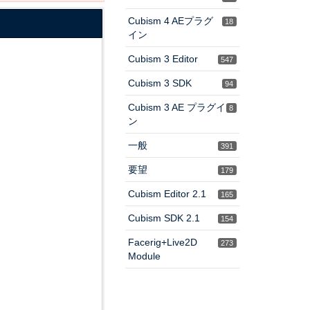
Cubism 4 AEプラグ
18
イン
Cubism 3 Editor
547
Cubism 3 SDK
94
Cubism 3 AE プラグイ
8
ン
一般
391
要望
179
Cubism Editor 2.1
165
Cubism SDK 2.1
154
Facerig+Live2D
273
Module