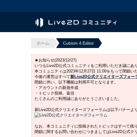
ホーム
Cubism 4 Editor
★お知らせ(2023/12/27)
いつもLive2D公式コミュニティをご利用いただき誠に
本コミュニティは2023年12月27日 11:00をもって閉鎖
今後の運営はすべて
新Live2D公式クリエイターズフォー
閉鎖に伴い、以下機能は利用不可となります。
・アカウントの新規作成
・トピック投稿、返信
たくさんのご利用誠にありがとうございました。
新Live2D公式クリエイターズフォーラムは以下バナー
なお、本コミュニティに投稿されたトピックはすべて残
閉鎖に関するお問い合わせにつきましてはLive2D公式