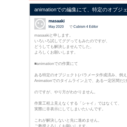
animationでの編集にて、特定のオブ
masaaki
May 2020
で
Cubism 4 Editor
masaakiと申します。
いろいろ試してググってもみたのですが、
どうしても解決しませんでした。
よろしくお願いします。
■animationでの作業にて
ある特定のオブジェクト(パラメータ作成済み、例え
Animationでのタイムライン上で、ある一定区間
のですが、やり方がわかりません。
作業工程上見えなくする「シャイ」ではなくて、
実際に非表示にしてしまいたいんです。
これが解決しないと先に進めません。
ご教授よろしくお願いします。