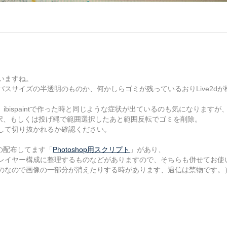
いますね。
スサイズの半透明のものか、何かしらゴミが残っているおりLive2d
ね、ibispaintで作った時と同じような症状が出ているのも気になりますが
形選択、もしくは投げ縄で範囲選択したあと範囲反転でゴミを削除。
して切り抜かれるか確認ください。
式の配布してます「
Photoshop用スクリプト
」があり、
レイヤー構成に整理するものなどがありますので、そちらも併せてお使
のなので画像の一部分が消えたりする時があります、過信は禁物です。