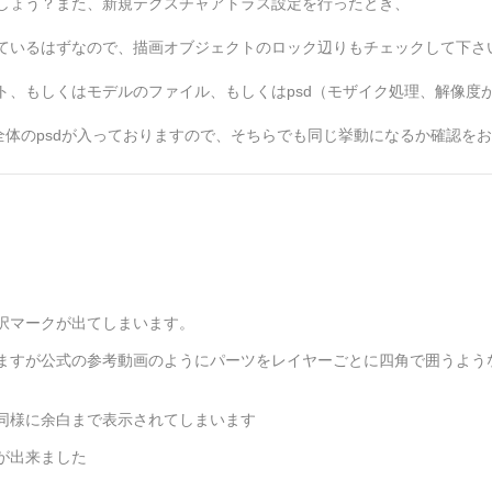
しょう？また、新規テクスチャアトラス設定を行ったとき、
ているはずなので、描画オブジェクトのロック辺りもチェックして下さ
ト、もしくはモデルのファイル、もしくはpsd（モザイク処理、解像度
全体のpsdが入っておりますので、そちらでも同じ挙動になるか確認を
択マークが出てしまいます。
ますが公式の参考動画のようにパーツをレイヤーごとに四角で囲うよう
同様に余白まで表示されてしまいます
が出来ました