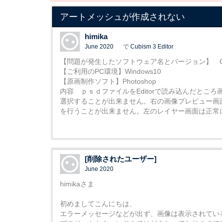
アートメッシュが作成されない
himika
June 2020
で
Cubism 3 Editor
【問題が発生したソフトウェア名とバージョン】 Cubis
【ご利用のPC環境】Windows10
【原画制作ソフト】Photoshop
内容 ｐｓｄファイルをEditorで読み込んだと
選択することが出来ません。右の画像プレビュー画
を行うことが出来ません。左のレイヤー画面は正常
[削除されたユーザー]
June 2020
himikaさま
初めましてこんにちは、
エラーメッセージなどが出ず、画像は表示されてい