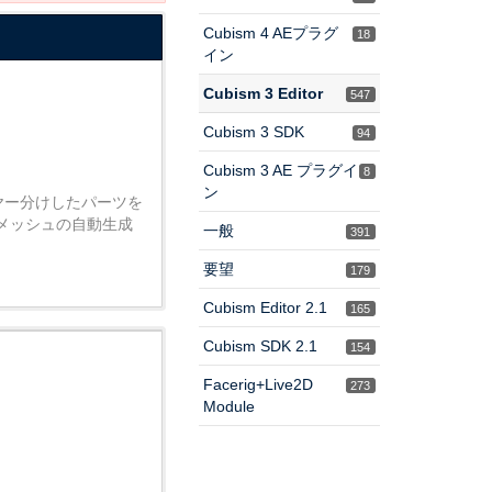
Cubism 4 AEプラグ
18
イン
Cubism 3 Editor
547
Cubism 3 SDK
94
Cubism 3 AE プラグイ
8
ン
ヤー分けしたパーツを
メッシュの自動生成
一般
391
要望
179
Cubism Editor 2.1
165
Cubism SDK 2.1
154
Facerig+Live2D
273
Module