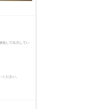
が検知して出力してい
、
いください。
）