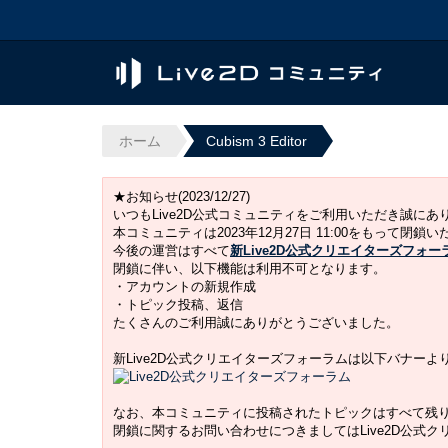
ホーム
Cubism 3 Editor
★お知らせ(2023/12/27)
いつもLive2D公式コミュニティをご利用いただき誠に
本コミュニティは2023年12月27日 11:00をもって閉鎖
今後の運営はすべて
新Live2D公式クリエイターズフォー
閉鎖に伴い、以下機能は利用不可となります。
・アカウントの新規作成
・トピック投稿、返信
たくさんのご利用誠にありがとうございました。
新Live2D公式クリエイターズフォーラムは以下バナー
なお、本コミュニティに投稿されたトピックはすべて残
閉鎖に関するお問い合わせにつきましてはLive2D公式