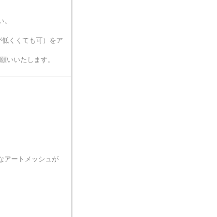
い。
が低くくても可）をア
お願いいたします。
なアートメッシュが