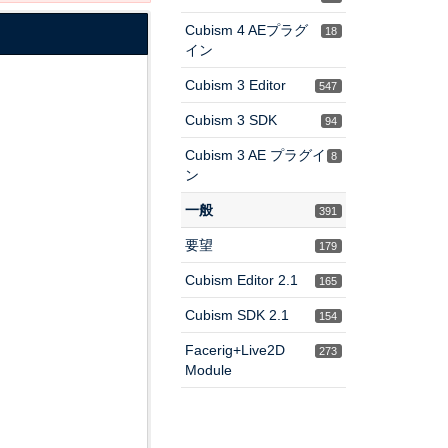
Cubism 4 AEプラグ
18
イン
Cubism 3 Editor
547
Cubism 3 SDK
94
Cubism 3 AE プラグイ
8
ン
一般
391
要望
179
Cubism Editor 2.1
165
Cubism SDK 2.1
154
Facerig+Live2D
273
Module