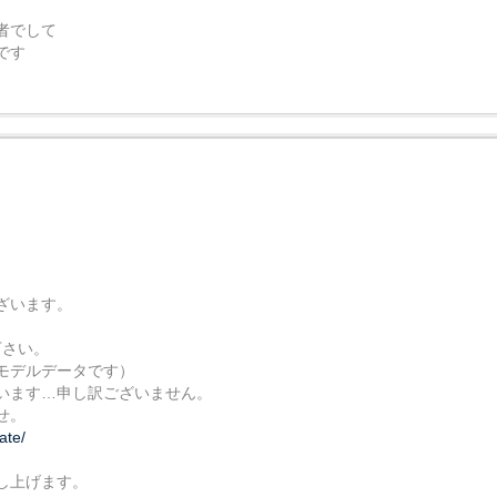
者でして
です
ざいます。
下さい。
モデルデータです）
います…申し訳ございません。
せ。
ate/
し上げます。