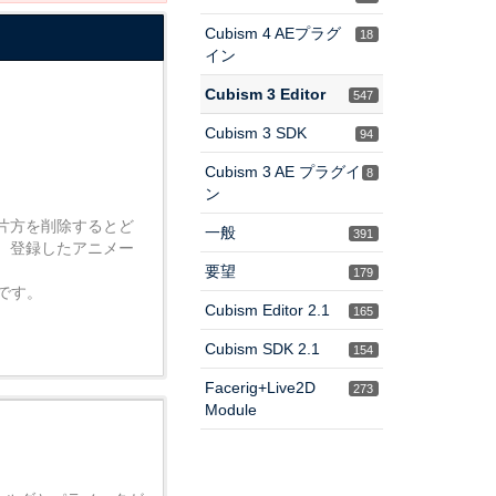
Cubism 4 AEプラグ
18
イン
Cubism 3 Editor
547
Cubism 3 SDK
94
Cubism 3 AE プラグイ
8
ン
片方を削除するとど
一般
391
。登録したアニメー
要望
179
です。
Cubism Editor 2.1
165
Cubism SDK 2.1
154
Facerig+Live2D
273
Module