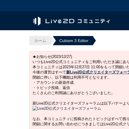
ホーム
Cubism 3 Editor
★お知らせ(2023/12/27)
いつもLive2D公式コミュニティをご利用いただき誠に
本コミュニティは2023年12月27日 11:00をもって閉鎖
今後の運営はすべて
新Live2D公式クリエイターズフォー
閉鎖に伴い、以下機能は利用不可となります。
・アカウントの新規作成
・トピック投稿、返信
たくさんのご利用誠にありがとうございました。
新Live2D公式クリエイターズフォーラムは以下バナー
なお、本コミュニティに投稿されたトピックはすべて残
閉鎖に関するお問い合わせにつきましてはLive2D公式