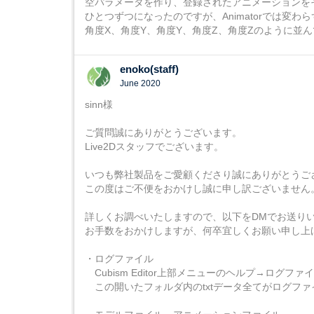
空パラメータを作り、登録されたアニメーションをそ
ひとつずつになったのですが、Animatorでは
角度X、角度Y、角度Y、角度Z、角度Zのように並
enoko(staff)
June 2020
sinn様
ご質問誠にありがとうございます。
Live2Dスタッフでございます。
いつも弊社製品をご愛顧くださり誠にありがとうご
この度はご不便をおかけし誠に申し訳ございません
詳しくお調べいたしますので、以下をDMでお送り
お手数をおかけしますが、何卒宜しくお願い申し上
・ログファイル
Cubism Editor上部メニューのヘルプ→ログファ
この開いたフォルダ内のtxtデータ全てがログファ