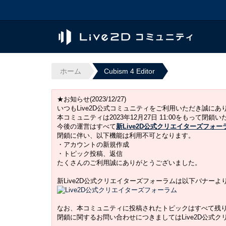
ホーム
Cubism 4 Editor
★お知らせ(2023/12/27)
いつもLive2D公式コミュニティをご利用いただき誠に
本コミュニティは2023年12月27日 11:00をもって閉鎖
今後の運営はすべて
新Live2D公式クリエイターズフォー
閉鎖に伴い、以下機能は利用不可となります。
・アカウントの新規作成
・トピック投稿、返信
たくさんのご利用誠にありがとうございました。
新Live2D公式クリエイターズフォーラムは以下バナー
なお、本コミュニティに投稿されたトピックはすべて残
閉鎖に関するお問い合わせにつきましてはLive2D公式