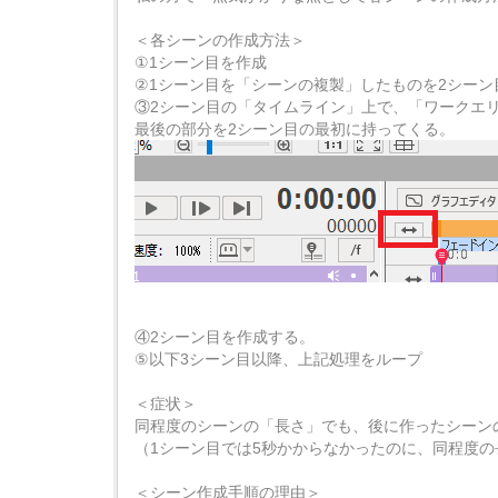
＜各シーンの作成方法＞
①1シーン目を作成
②1シーン目を「シーンの複製」したものを2シーン
③2シーン目の「タイムライン」上で、「ワークエ
最後の部分を2シーン目の最初に持ってくる。
④2シーン目を作成する。
⑤以下3シーン目以降、上記処理をループ
＜症状＞
同程度のシーンの「長さ」でも、後に作ったシーン
（1シーン目では5秒かからなかったのに、同程度
＜シーン作成手順の理由＞