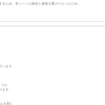
するため、各シーンの最初と最後を繋げたかったため。
ざいます。
。
ょうか。
げます。
イルを開く