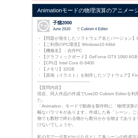
Animationモードの物理演算のアニ
子猫2000
June 2020
で
Cubism 4 Editor
・【問題が発生したソフトウェア名とバージョン】Cubism 
・【ご利用のPC環境】Windows10 64bit
・【機種名】：自作PC
・【グラフィックボード】GeForce GTX 1060 6GB
・【CPU】Intel Core i5-9400
・【メモリ】32GB
・【原画（イラスト）を制作したソフトウェア】FireA
----------------------------------
【質問内容】
現在、同人作品の作成でLive2D Cubism Ed
た。
「Animation」モードで動画を製作時に「物
幅なバラツキがあります。作成した各「シーン」ご
物でも数秒で終わる物から数分かかる物までありま
けないでしょうか。
私の方で一点気がかりな点として各シーンの作成方