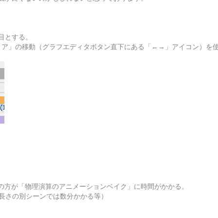
目とする。
リア」の移動（グラフエディタボタン直下にある「←→」アイコン）を使
の方が「物理演算のアニメーションベイク」に時間がかかる。
の長さの別シーンでは数分かかる等）