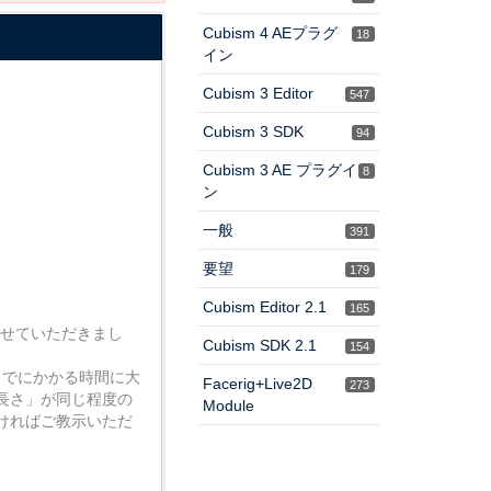
Cubism 4 AEプラグ
18
イン
Cubism 3 Editor
547
Cubism 3 SDK
94
Cubism 3 AE プラグイ
8
ン
一般
391
要望
179
Cubism Editor 2.1
165
問させていただきまし
Cubism SDK 2.1
154
までにかかる時間に大
Facerig+Live2D
273
長さ」が同じ程度の
Module
ければご教示いただ