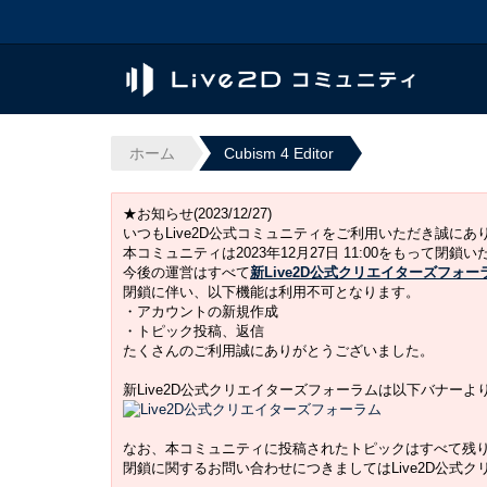
ホーム
Cubism 4 Editor
★お知らせ(2023/12/27)
いつもLive2D公式コミュニティをご利用いただき誠に
本コミュニティは2023年12月27日 11:00をもって閉鎖
今後の運営はすべて
新Live2D公式クリエイターズフォー
閉鎖に伴い、以下機能は利用不可となります。
・アカウントの新規作成
・トピック投稿、返信
たくさんのご利用誠にありがとうございました。
新Live2D公式クリエイターズフォーラムは以下バナー
なお、本コミュニティに投稿されたトピックはすべて残
閉鎖に関するお問い合わせにつきましてはLive2D公式