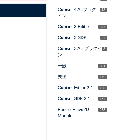
Cubism 4 AEプラグ
18
イン
Cubism 3 Editor
547
Cubism 3 SDK
94
Cubism 3 AE プラグイ
8
ン
一般
391
要望
179
Cubism Editor 2.1
165
Cubism SDK 2.1
154
Facerig+Live2D
273
Module