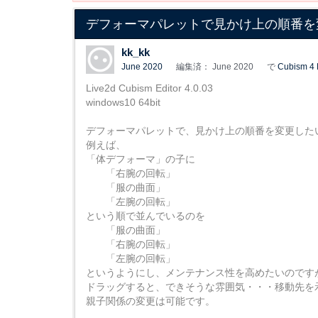
デフォーマパレットで見かけ上の順番を
kk_kk
June 2020
編集済： June 2020
で
Cubism 4 
Live2d Cubism Editor 4.0.03
windows10 64bit
デフォーマパレットで、見かけ上の順番を変更した
例えば、
「体デフォーマ」の子に
「右腕の回転」
「服の曲面」
「左腕の回転」
という順で並んでいるのを
「服の曲面」
「右腕の回転」
「左腕の回転」
というようにし、メンテナンス性を高めたいのです
ドラッグすると、できそうな雰囲気・・・移動先を
親子関係の変更は可能です。