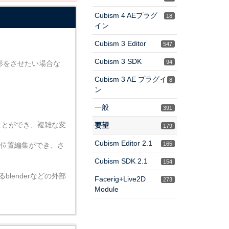
Cubism 4 AEプラグ
18
イン
Cubism 3 Editor
547
Cubism 3 SDK
94
変形をさせたい場合な
Cubism 3 AE プラグイ
8
ン
一般
391
。
ることができ、複雑な変
要望
179
Cubism Editor 2.1
165
点位置編集ができ、さ
Cubism SDK 2.1
154
lenderなどの外部
Facerig+Live2D
273
Module