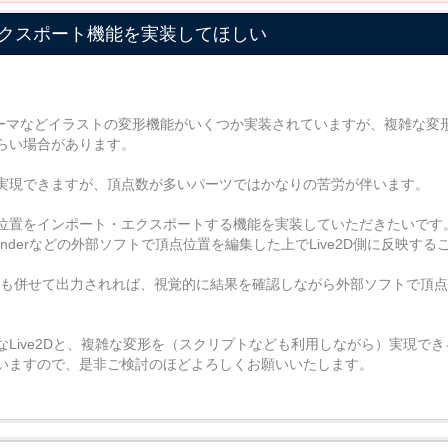
クスポート機能を実装してほしい
ールやデフォーマなどイラストの変形機能がいくつか実装されていますが、複雑な
らい場合があります。
実現できますが、頂点数が多いパーツではかなりの苦労が伴います。
位置をインポート・エクスポートする機能を実装していただきたいです
nderなどの外部ソフトで頂点位置を編集した上でLive2D側に反映す
ャも併せて出力されれば、視覚的に結果を確認しながら外部ソフトで頂
ive2Dと、複雑な変形を（スクリプトなども利用しながら）実現できるb
いますので、是非ご検討のほどよろしくお願いいたします。