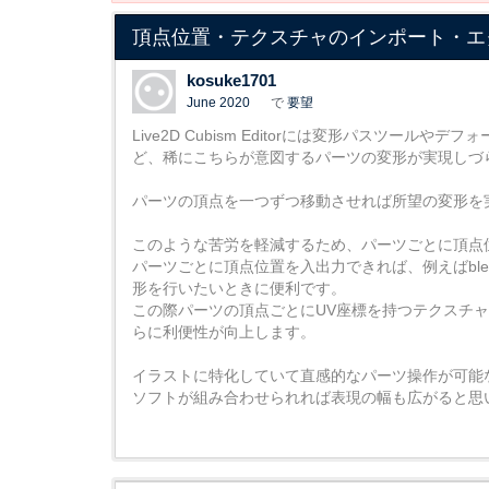
頂点位置・テクスチャのインポート・エ
kosuke1701
June 2020
で
要望
Live2D Cubism Editorには変形パスツ
ど、稀にこちらが意図するパーツの変形が実現しづ
パーツの頂点を一つずつ移動させれば所望の変形を
このような苦労を軽減するため、パーツごとに頂点
パーツごとに頂点位置を入出力できれば、例えばble
形を行いたいときに便利です。
この際パーツの頂点ごとにUV座標を持つテクスチ
らに利便性が向上します。
イラストに特化していて直感的なパーツ操作が可能なL
ソフトが組み合わせられれば表現の幅も広がると思