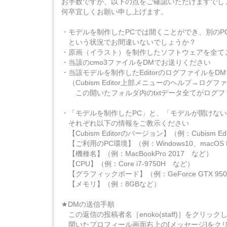
お手数ですが、以下の点をご確認いただけますでし
何卒宜しくお願い申し上げます。
・モデルを制作したPCでは開くことができ、別のP
という状況でお間違いないでしょうか？
・原画（イラスト）を制作したソフトウェアを全て
・当該のcmo3ファイルをDMでお送りください
・当該モデルを制作したEditorのログファイルをD
（Cubism Editor上部メニューのヘルプ→ログフ
この開いたフォルダ内のtxtデータ全てがログフ
・「モデルを制作したPC」と、「モデルが開けない
それぞれ以下の情報をご教示ください
【Cubism Editorのバージョン】（例：Cubism Edito
【ご利用のPC環境】（例：Windows10、macOS Hi
【機種名】（例：MacBookPro 2017 など）
【CPU】（例：Core i7-9750H など）
【グラフィックボード】（例：GeForce GTX 95
【メモリ】（例：8GBなど）
★DMの送信手順
この返信の投稿者名［enoko(staff)］をクリック
開いたプロフィール画面右上の[メッセージ]をク