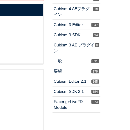
Cubism 4 AEプラグ
18
イン
Cubism 3 Editor
547
Cubism 3 SDK
94
Cubism 3 AE プラグイ
8
ン
一般
391
要望
179
Cubism Editor 2.1
165
Cubism SDK 2.1
154
Facerig+Live2D
273
Module