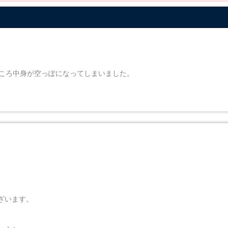
たところ中身が空っぽになってしまいました。
ざいます。
。