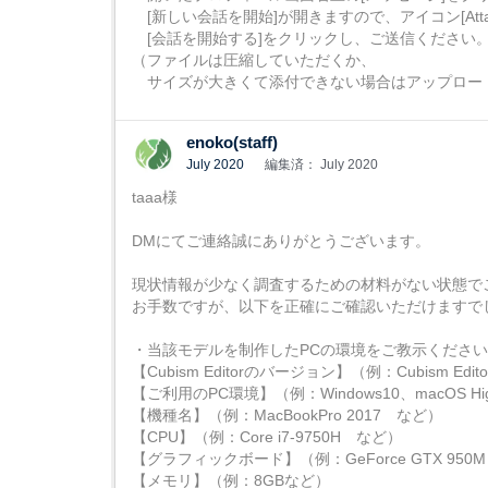
[新しい会話を開始]が開きますので、アイコン[Atta
[会話を開始する]をクリックし、ご送信ください
（ファイルは圧縮していただくか、
サイズが大きくて添付できない場合はアップロー
enoko(staff)
July 2020
編集済： July 2020
taaa様
DMにてご連絡誠にありがとうございます。
現状情報が少なく調査するための材料がない状態で
お手数ですが、以下を正確にご確認いただけますで
・当該モデルを制作したPCの環境をご教示ください
【Cubism Editorのバージョン】（例：Cubism Editor
【ご利用のPC環境】（例：Windows10、macOS Hig
【機種名】（例：MacBookPro 2017 など）
【CPU】（例：Core i7-9750H など）
【グラフィックボード】（例：GeForce GTX 950
【メモリ】（例：8GBなど）