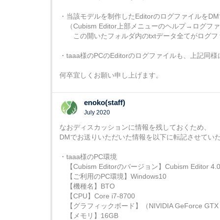
・当該モデルを制作したEditorのログファイルをD
（Cubism Editor上部メニューのヘルプ→ログフ
この開いたフォルダ内のtxtデータ全てがログフ
・taaa様のPCのEditorのログファイルも、上記
何卒宜しくお願い申し上げます。
enoko(staff)
July 2020
なおディスカッションに情報を残しておくため、
DMでお送りいただいた情報を以下に転記させてい
・taaa様のPC環境
【Cubism Editorのバージョン】Cubism Editor 4.0
【ご利用のPC環境】Windows10
【機種名】BTO
【CPU】Core i7-8700
【グラフィックボード】（NIVIDIA GeForce GTX 1
【メモリ】16GB