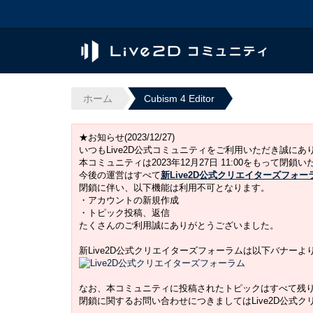
ホーム
Cubism 4 Editor
★お知らせ(2023/12/27)
いつもLive2D公式コミュニティをご利用いただき誠に
本コミュニティは2023年12月27日 11:00をもって閉鎖
今後の運営はすべて
新Live2D公式クリエイターズフォー
閉鎖に伴い、以下機能は利用不可となります。
・アカウントの新規作成
・トピック投稿、返信
たくさんのご利用誠にありがとうございました。
新Live2D公式クリエイターズフォーラムは以下バナー
なお、本コミュニティに投稿されたトピックはすべて残
閉鎖に関するお問い合わせにつきましてはLive2D公式