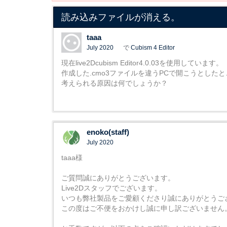
読み込みファイルが消える。
taaa
July 2020
で
Cubism 4 Editor
現在live2Dcubism Editor4.0.03を使用しています。
作成した.cmo3ファイルを違うPCで開こうとし
考えられる原因は何でしょうか？
enoko(staff)
July 2020
taaa様
ご質問誠にありがとうございます。
Live2Dスタッフでございます。
いつも弊社製品をご愛顧くださり誠にありがとうご
この度はご不便をおかけし誠に申し訳ございません