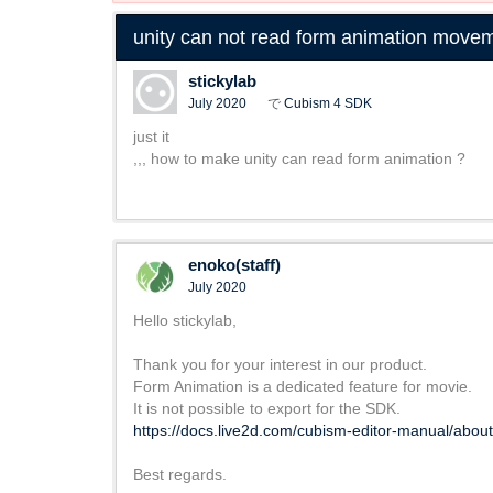
unity can not read form animation move
stickylab
July 2020
で
Cubism 4 SDK
just it
,,, how to make unity can read form animation ?
enoko(staff)
July 2020
Hello stickylab,
Thank you for your interest in our product.
Form Animation is a dedicated feature for movie.
It is not possible to export for the SDK.
https://docs.live2d.com/cubism-editor-manual/abou
Best regards.