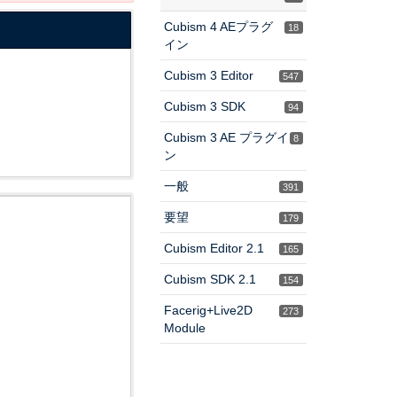
Cubism 4 AEプラグ
18
イン
Cubism 3 Editor
547
Cubism 3 SDK
94
Cubism 3 AE プラグイ
8
ン
一般
391
要望
179
Cubism Editor 2.1
165
Cubism SDK 2.1
154
Facerig+Live2D
273
Module