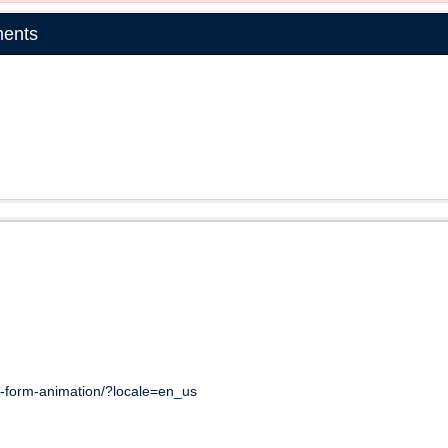
ments
t-form-animation/?locale=en_us