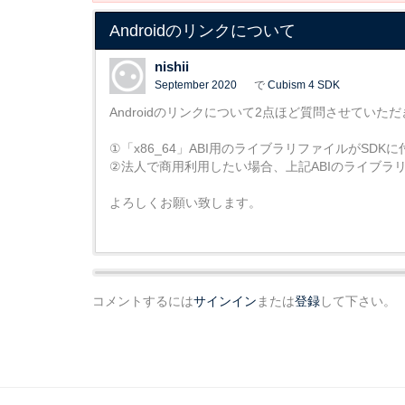
Androidのリンクについて
nishii
September 2020
で
Cubism 4 SDK
Androidのリンクについて2点ほど質問させていた
①「x86_64」ABI用のライブラリファイルがS
②法人で商用利用したい場合、上記ABIのライブ
よろしくお願い致します。
コメントするには
サインイン
または
登録
して下さい。