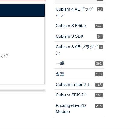
Cubism 4 AEプラグ
18
イン
Cubism 3 Editor
547
Cubism 3 SDK
94
Cubism 3 AE プラグイ
8
ン
うか？
一般
391
要望
179
Cubism Editor 2.1
165
Cubism SDK 2.1
154
Facerig+Live2D
273
Module