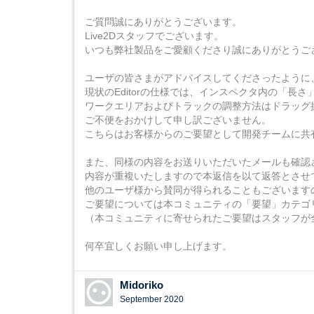
ご質問誠にありがとうございます。
Live2Dスタッフでございます。
いつも弊社製品をご愛顧くださり誠にありがとうご
ユーザの皆さまがアドバイスしてくださったように
現状のEditorの仕様では、インスペクタ内の「長さ」
ワークエリアおよびトラックの調整方法はドラッグ
ご不便をおかけして申し訳ございません。
こちらはお客様からのご要望として開発チームに共
また、同様の内容をお送りいただいたメールも確認
内容が重複いたしますので本返信を以て返答とさせ
他のユーザ様から賛同が得られることもございます
ご要望については本コミュニティの「要望」カテゴ
（本コミュニティに寄せられたご要望はスタッフが
何卒宜しくお願い申し上げます。
Midoriko
September 2020