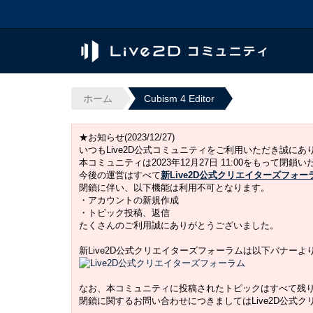
ホーム
Cubism 4 Editor
★お知らせ(2023/12/27)
いつもLive2D公式コミュニティをご利用いただき誠に
本コミュニティは2023年12月27日 11:00をもって閉鎖
今後の運営はすべて
新Live2D公式クリエイターズフォー
閉鎖に伴い、以下機能は利用不可となります。
・アカウントの新規作成
・トピック投稿、返信
たくさんのご利用誠にありがとうございました。
新Live2D公式クリエイターズフォーラムは以下バナー
なお、本コミュニティに投稿されたトピックはすべて残
閉鎖に関するお問い合わせにつきましてはLive2D公式