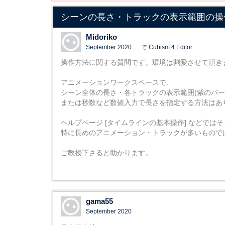
シーンの長さ・トラックの表示範囲の操
Midoriko
September 2020
で
Cubism 4 Editor
操作方法に関する質問です。環境は割愛させて頂き
アニメーションワークスペースで、
シーン全体の長さ・各トラックの表示範囲(紫のバー
または秒数など数値入力で長さを指定する方法はあ
ヘルプページ [タイムラインの基本操作] などでは
特に長めのアニメーション・トラックが多いもので
ご教授下さると助かります。
gama55
September 2020