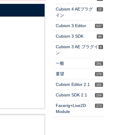
Cubism 4 AEプラグ
18
イン
Cubism 3 Editor
547
Cubism 3 SDK
94
Cubism 3 AE プラグイ
8
ン
一般
391
要望
179
Cubism Editor 2.1
165
Cubism SDK 2.1
154
Facerig+Live2D
273
Module