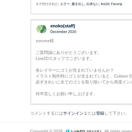
タグ付けされた:
エラー
書き出し
出来ない
live2d
Facerig
enoko(staff)
December 2020
zorome様
ご質問誠にありがとうございます。
Live2Dスタッフでございます。
各レイヤーにゴミが含まれていませんか？
イラスト制作時にゴミが含まれていると、Cubism 
必ずきれいに全てのゴミを取り除いてから再度イン
何卒宜しくお願い申し上げます。
コメントするには
サインイン
または
登録
して下さい。
Copyright © 2026
. All rights rese