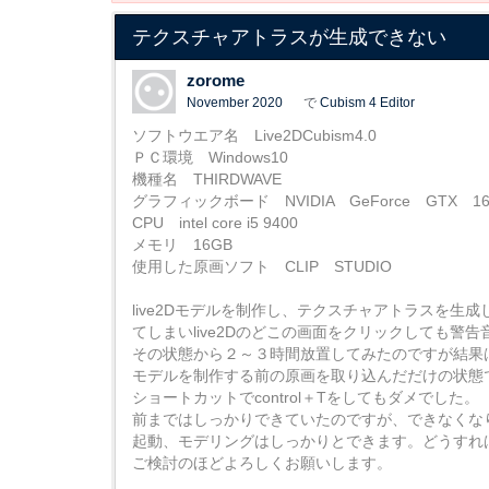
テクスチャアトラスが生成できない
zorome
November 2020
で
Cubism 4 Editor
ソフトウエア名 Live2DCubism4.0
ＰＣ環境 Windows10
機種名 THIRDWAVE
グラフィックボード NVIDIA GeForce GTX 16
CPU intel core i5 9400
メモリ 16GB
使用した原画ソフト CLIP STUDIO
live2Dモデルを制作し、テクスチャアトラスを
てしまいlive2Dのどこの画面をクリックしても警
その状態から２～３時間放置してみたのですが結果
モデルを制作する前の原画を取り込んだだけの状態
ショートカットでcontrol＋Tをしてもダメでした。
前まではしっかりできていたのですが、できなくな
起動、モデリングはしっかりとできます。どうすれ
ご検討のほどよろしくお願いします。