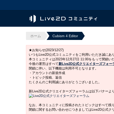
ホーム
Cubism 4 Editor
★お知らせ(2023/12/27)
いつもLive2D公式コミュニティをご利用いただき誠に
本コミュニティは2023年12月27日 11:00をもって閉鎖
今後の運営はすべて
新Live2D公式クリエイターズフォー
閉鎖に伴い、以下機能は利用不可となります。
・アカウントの新規作成
・トピック投稿、返信
たくさんのご利用誠にありがとうございました。
新Live2D公式クリエイターズフォーラムは以下バナー
なお、本コミュニティに投稿されたトピックはすべて残
閉鎖に関するお問い合わせにつきましてはLive2D公式