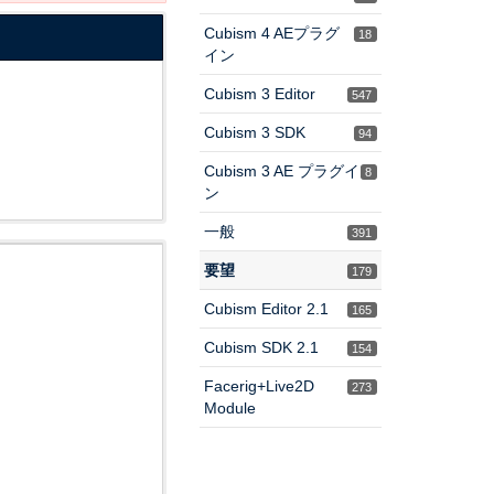
Cubism 4 AEプラグ
18
イン
Cubism 3 Editor
547
Cubism 3 SDK
94
Cubism 3 AE プラグイ
8
ン
一般
391
要望
179
Cubism Editor 2.1
165
Cubism SDK 2.1
154
Facerig+Live2D
273
Module