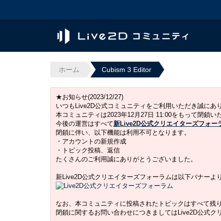
ホーム
Cubism 3 Editor
★お知らせ(2023/12/27)
いつもLive2D公式コミュニティをご利用いただき誠に
本コミュニティは2023年12月27日 11:00をもって閉鎖
今後の運営はすべて
新Live2D公式クリエイターズフォー
閉鎖に伴い、以下機能は利用不可となります。
・アカウントの新規作成
・トピック投稿、返信
たくさんのご利用誠にありがとうございました。
新Live2D公式クリエイターズフォーラムは以下バナー
なお、本コミュニティに投稿されたトピックはすべて残
閉鎖に関するお問い合わせにつきましてはLive2D公式