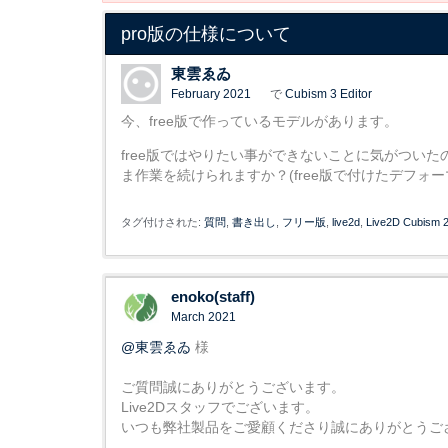
pro版の仕様について
東雲ゑゐ
February 2021
で
Cubism 3 Editor
今、free版で作っているモデルがあります。
free版ではやりたい事ができないことに気がついた
ま作業を続けられますか？(free版で付けたデフォ
タグ付けされた:
質問
書き出し
フリー版
live2d
Live2D Cubism 2
enoko(staff)
March 2021
@東雲ゑゐ
様
ご質問誠にありがとうございます。
Live2Dスタッフでございます。
いつも弊社製品をご愛顧くださり誠にありがとうご