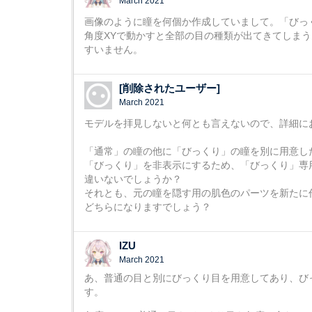
March 2021
画像のように瞳を何個か作成していまして。「びっ
角度XYで動かすと全部の目の種類が出てきてしま
すいません。
[削除されたユーザー]
March 2021
モデルを拝見しないと何とも言えないので、詳細に
「通常」の瞳の他に「びっくり」の瞳を別に用意し
「びっくり」を非表示にするため、「びっくり」専
違いないでしょうか？
それとも、元の瞳を隠す用の肌色のパーツを新たに
どちらになりますでしょう？
IZU
March 2021
あ、普通の目と別にびっくり目を用意してあり、び
す。