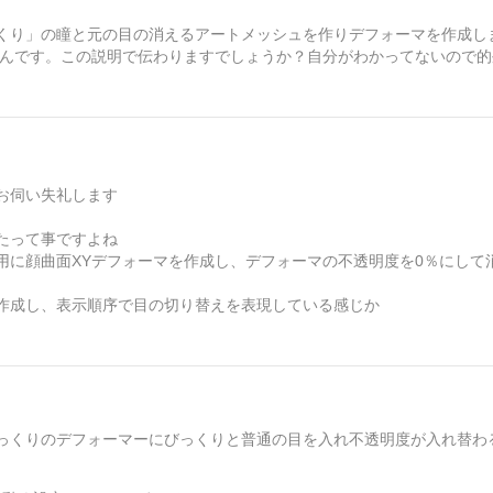
くり」の瞳と元の目の消えるアートメッシュを作りデフォーマを作成し
うんです。この説明で伝わりますでしょうか？自分がわかってないので
お伺い失礼します
たって事ですよね
用に顔曲面XYデフォーマを作成し、デフォーマの不透明度を0％にして
作成し、表示順序で目の切り替えを表現している感じか
っくりのデフォーマーにびっくりと普通の目を入れ不透明度が入れ替わ