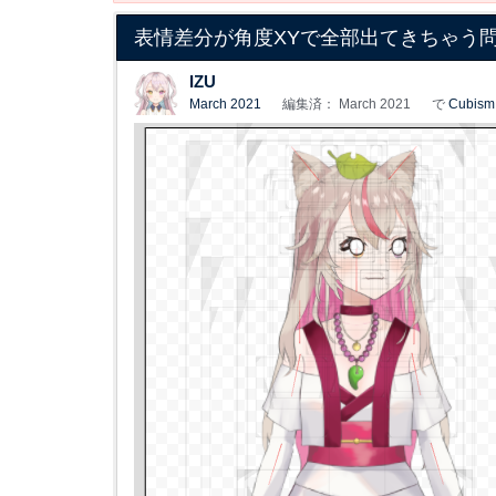
表情差分が角度XYで全部出てきちゃう
IZU
March 2021
編集済： March 2021
で
Cubism 