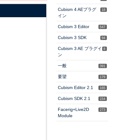
Cubism 4 AEプラグ
18
イン
Cubism 3 Editor
547
Cubism 3 SDK
94
Cubism 3 AE プラグイ
8
ン
一般
391
要望
179
Cubism Editor 2.1
165
Cubism SDK 2.1
154
Facerig+Live2D
273
Module