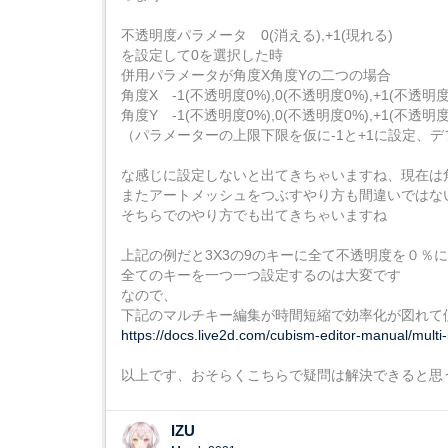
不透明度パラメータ 0(消える),+1(現れる)
を設定して0を選択した時
併用パラメータが角度X角度Yの二つの場合
角度X -1(不透明度0%),0(不透明度0%),+1(不透明度
角度Y -1(不透明度0%),0(不透明度0%),+1(不透明度
（パラメーターの上限下限を仮に-1と+1に設定、デフ
な感じに設定しないと出てきちゃいますね、現在は角
またアートメッシュをつぶすやり方も間違いではな
そちらでのやり方でも出てきちゃいますね
上記の例だと3X3の9のキーに全て不透明度を０％
全てのキーを一つ一つ設定するのは大変です
なので、
下記のマルチキー編集が時間短縮で効率化が図れて
https://docs.live2d.com/cubism-editor-manual/multi-
以上です、おそらくこちらで疑問は解決できると思
IZU