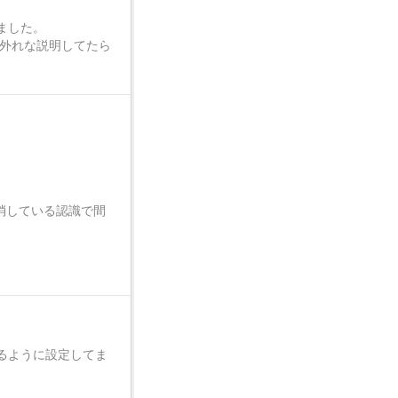
ました。
的外れな説明してたら
消している認識で間
るように設定してま