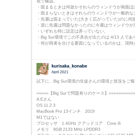
視で確認。
・固まるときは何故かそれらのウィンドウが画面ほ
・固まらないときはそれらのウィンドウが一般的な
・先週は固まっていた(大きく広がっていた)のに何
・逆に先週は問題なかったのに今週はウィンドウが
・いずれも特に設定は弄っていない。
・Big Sur環境でこの不具合が出たのは 4/13 人
・何が両者を分ける要因になっているのかは、現時
kurisaka_konabe
April 2021
以下に、Big Sur環境の生徒さんの環境と状況をご
=====【Big Surで問題有りのケース】============
A.Eさん
OS 11.2.3
MacBook Pro 13インチ 2019
M1ではない
プロセッサ 1.4GHz クアッドコア Core i5
メモリ 8GB 2133 MHz LPDDR3