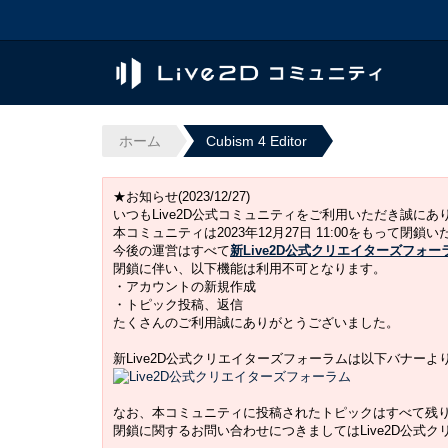
ホーム
Cubism 4 Editor
★お知らせ(2023/12/27)
いつもLive2D公式コミュニティをご利用いただき誠に
本コミュニティは2023年12月27日 11:00をもって閉鎖
今後の運営はすべて
新Live2D公式クリエイターズフォー
閉鎖に伴い、以下機能は利用不可となります。
・アカウントの新規作成
・トピック投稿、返信
たくさんのご利用誠にありがとうございました。
新Live2D公式クリエイターズフォーラムは以下バナー
なお、本コミュニティに投稿されたトピックはすべて残
閉鎖に関するお問い合わせにつきましてはLive2D公式