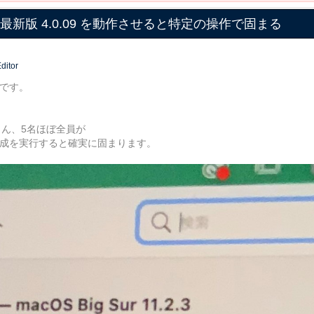
Live2D 最新版 4.0.09 を動作させると特定の操作で固まる
ditor
坂です。
徒さん、5名ほぼ全員が
生成を実行すると確実に固まります。