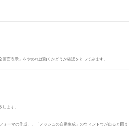
全画面表示」をやめれば動くかどうか確認をとってみます。
致します。
転デフォーマの作成」、「メッシュの自動生成」のウィンドウが出ると固