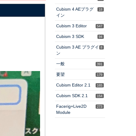
Cubism 4 AEプラグ
18
イン
Cubism 3 Editor
547
Cubism 3 SDK
94
Cubism 3 AE プラグイ
8
ン
一般
391
要望
179
Cubism Editor 2.1
165
Cubism SDK 2.1
154
Facerig+Live2D
273
Module