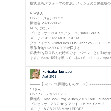
症状:回転デフォーマの作成、メッシュの自動生成
R.Wさん
OS:バージョン11.2.3
機種名:MacBookPro
M1ではない
プロセッサ:2.3GHzクアッドコアIntel Core i5
メモリ:8GB 2133 MHzLPDDR3
グラフィックス:Intel Ires Plus Graphics655 1536 M
動作有無:Live2D 4.0.03が固まる
症状:絵を取り込んだ時点では、パーツごとに動か
ます。Macの時計は動いているので、パソコン自体
kurisaka_konabe
April 2021
=====【Big Surで問題なしのケース】============
S.Iさん
OS：バージョン11.2.3
機種名：MacBook Pro(13-inch,2018,Four Thunderbol
プロセッサ：2.3 GHz クアッドコアIntel Core i5
メモリ：8 GB 2133 MHz LPDDR3