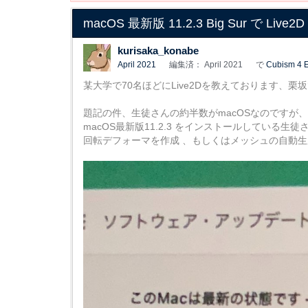
macOS 最新版 11.2.3 Big Sur で 
kurisaka_konabe
April 2021
編集済： April 2021
で
Cubism 4 E
某大学で70名ほどにLive2Dを教えております、栗
題記の件、生徒さんの約半数がmacOSなのですが、
macOS最新版11.2.3 をインストールしている生
回転デフォーマを作成 、もしくはメッシュの自動