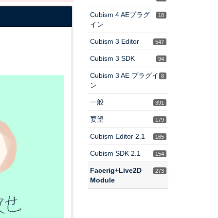
Cubism 4 AEプラグ
18
イン
Cubism 3 Editor
547
Cubism 3 SDK
94
Cubism 3 AE プラグイ
8
ン
一般
391
要望
179
Cubism Editor 2.1
165
Cubism SDK 2.1
154
Facerig+Live2D
273
Module