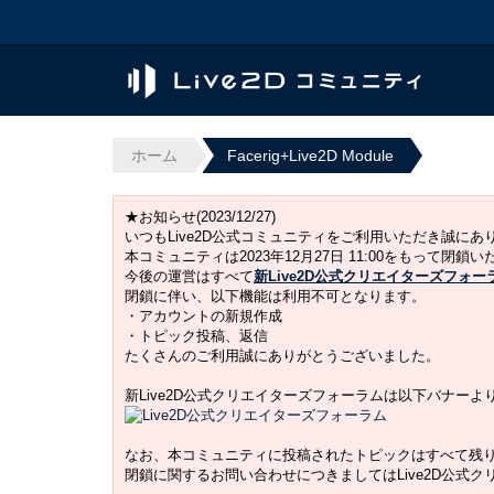
ホーム
Facerig+Live2D Module
★お知らせ(2023/12/27)
いつもLive2D公式コミュニティをご利用いただき誠に
本コミュニティは2023年12月27日 11:00をもって閉鎖
今後の運営はすべて
新Live2D公式クリエイターズフォー
閉鎖に伴い、以下機能は利用不可となります。
・アカウントの新規作成
・トピック投稿、返信
たくさんのご利用誠にありがとうございました。
新Live2D公式クリエイターズフォーラムは以下バナー
なお、本コミュニティに投稿されたトピックはすべて残
閉鎖に関するお問い合わせにつきましてはLive2D公式