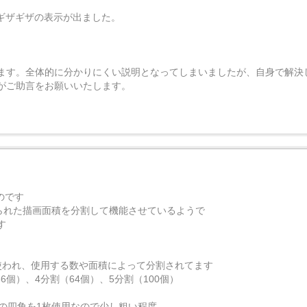
なギザギザの表示が出ました。
ます。全体的に分かりにくい説明となってしまいましたが、自身で解決
がご助言をお願いいたします。
ものです
は、限られた描画面積を分割して機能させているようで
す
て使われ、使用する数や面積によって分割されてます
個）、4分割（64個）、5分割（100個）
6の四角を1枚使用なので少し粗い程度