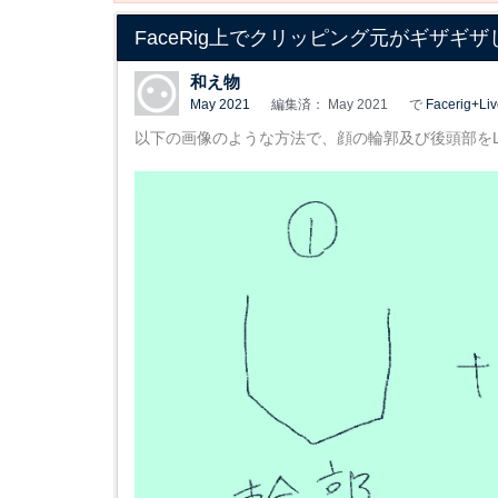
FaceRig上でクリッピング元がギザギ
和え物
May 2021
編集済： May 2021
で
Facerig+Li
以下の画像のような方法で、顔の輪郭及び後頭部をLi