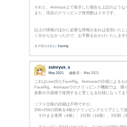
それと、Animaze上で表示した場合も上記のよう
また、現在のクリッピング使用数は２６です。
以上の情報のほかに必要な情報があれば追加いたし
く分からなかったので、お手数をおかけいたします
タグ付けされた:
Facerig
xsinryux_x
May 2021
編集済： May 2021
これはLive2DとFaceRig、Animazeの仕様による
FaceRig、Animazeでのクリッピング機能で
多数や大面積で使用すると荒くなる仕様になってま
ソフト仕様の詳細は不明ですが、
256×256の四角を4枚がクリッピングエリアとし
そのまま使用（4個）、2分割（16個）、3分割（36
クリッピングが4パーツなら、1パーツが256×25