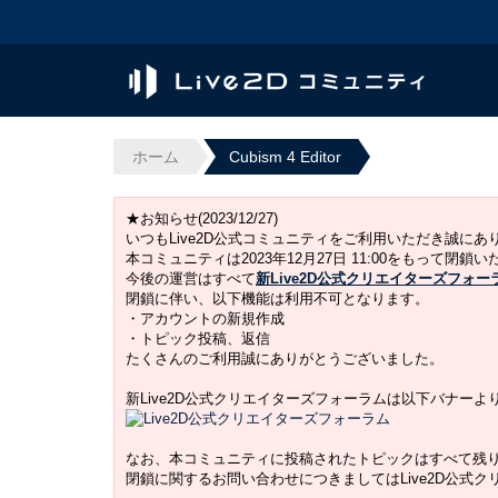
ホーム
Cubism 4 Editor
★お知らせ(2023/12/27)
いつもLive2D公式コミュニティをご利用いただき誠に
本コミュニティは2023年12月27日 11:00をもって閉鎖
今後の運営はすべて
新Live2D公式クリエイターズフォー
閉鎖に伴い、以下機能は利用不可となります。
・アカウントの新規作成
・トピック投稿、返信
たくさんのご利用誠にありがとうございました。
新Live2D公式クリエイターズフォーラムは以下バナー
なお、本コミュニティに投稿されたトピックはすべて残
閉鎖に関するお問い合わせにつきましてはLive2D公式