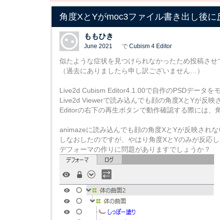
角度XとYがmoc3ファイル書き出し後
ももひき
June 2021
で
Cubism 4 Editor
似たような症状を見つけられなかったため投稿させ
（過去にありましたら申し訳ございません…）
Live2d Cubism Editor4.1.00で自作のP
Live2d Viewerで読み込んでも顔の角度Xと
Editorの右下の再生ボタンで動作確認する際には、
animazeに読み込んでも顔の角度XとYが反映され
しなおしたのですが、やはり角度XとYのみが反応
デフォーマの作りに問題がありますでしょうか？