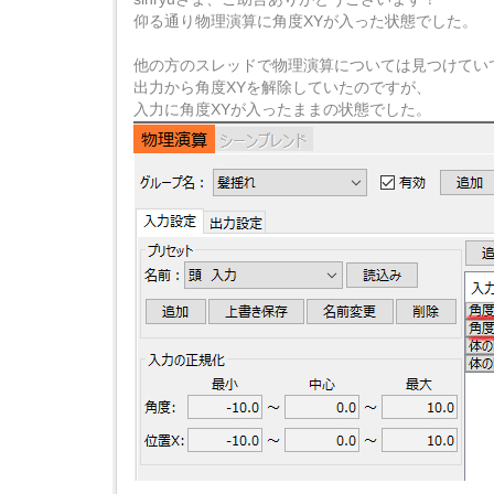
仰る通り物理演算に角度XYが入った状態でした。
他の方のスレッドで物理演算については見つけてい
出力から角度XYを解除していたのですが、
入力に角度XYが入ったままの状態でした。