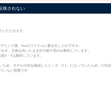
に反映されない
ていただきます。
SDデータをモデリング後、moc3ファイルに書き出したのですが、
Yが反映されず、正面を向いたまま目や髪の毛のみ動作しています。
角度X・Yは動作しています。
ないため、モデルのIDを確認したところ「2.1」になっていたため「3.0
していない状態です。