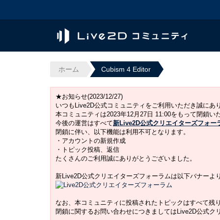
ホーム
Cubism 4 Editor
★お知らせ(2023/12/27)
いつもLive2D公式コミュニティをご利用いただき誠に
本コミュニティは2023年12月27日 11:00をもって閉鎖
今後の運営はすべて
新Live2D公式クリエイターズフォー
閉鎖に伴い、以下機能は利用不可となります。
・アカウントの新規作成
・トピック投稿、返信
たくさんのご利用誠にありがとうございました。
新Live2D公式クリエイターズフォーラムは以下バナー
なお、本コミュニティに投稿されたトピックはすべて残
閉鎖に関するお問い合わせにつきましてはLive2D公式