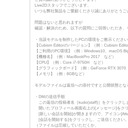
Live2Dスタッフでございます。
いつも弊社製品をご愛顧くださり誠にありがとうご
問題はないと思われますが
確認・解決のため、以下の質問にご回答いただき、モ
・当該モデルを制作したPCの環境をご教示ください
【Cubism Editorのバージョン】（例：Cubism Editor
【ご利用のPC環境】（例：Windows10、macOS Bi
【機種名】（例：MacBookPro 2017 など）
【CPU】（例：Core i7-9750H など）
【グラフィックボード】（例：GeForce RTX 307
【メモリ】（例：8GBなど）
モデルファイルは返信への添付ですと公開状態とな
・DMの送信手順
この返信の投稿者名［kudo(staff)］をクリックし
開いたプロフィール画面右上の[メッセージ]をク
[新しい会話を開始]が開きますので、アイコン[Atta
[会話を開始する]をクリックし、ご送信ください
（ファイルは圧縮していただくか、