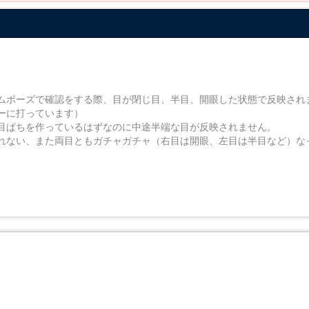
ムポーズで確認をする際、目が閉じ目、半目、開眼した状態で反映され
ーに打っています）
目ぱちを作っているはずなのに中途半端な目が反映されません。
れない、また両目ともガチャガチャ（右目は開眼、左目は半目など）な