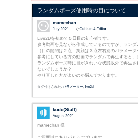
ランダムポーズ使用時の目について
mamechan
July 2021
で
Cubism 4 Editor
Live2Dを初めて５日目の初心者です。
参考動画を見ながら作成しているのですが、ランダ
（目の開閉は２点、笑顔は３点左右別のパラメータ
参考にしている方の動画でランダムで再生すると、
ランダムポーズ時に目がきれいな状態以外で再生さ
ないでしょうか？
やり直した方がよいのか悩んでおります。
タグ付けされた:
パラメーター
live2d
kudo(Staff)
August 2021
mamechan 様
ご質問誠にありがとうございます。