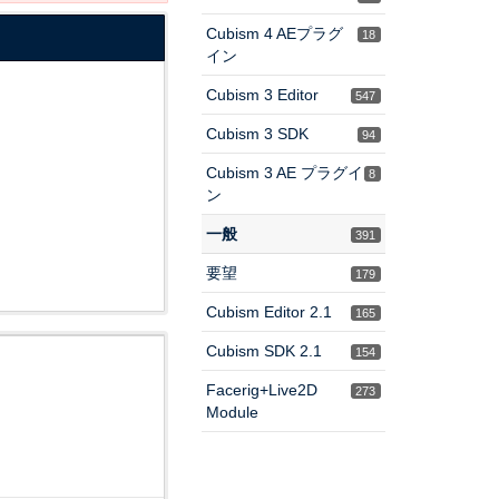
Cubism 4 AEプラグ
18
イン
Cubism 3 Editor
547
Cubism 3 SDK
94
Cubism 3 AE プラグイ
8
ン
一般
391
要望
179
Cubism Editor 2.1
165
Cubism SDK 2.1
154
Facerig+Live2D
273
Module