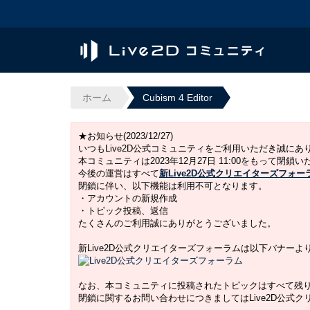
ホーム
Cubism 4 Editor
★お知らせ(2023/12/27)
いつもLive2D公式コミュニティをご利用いただき誠に
本コミュニティは2023年12月27日 11:00をもって閉鎖
今後の運営はすべて
新Live2D公式クリエイターズフォー
閉鎖に伴い、以下機能は利用不可となります。
・アカウントの新規作成
・トピック投稿、返信
たくさんのご利用誠にありがとうございました。
新Live2D公式クリエイターズフォーラムは以下バナー
なお、本コミュニティに投稿されたトピックはすべて残
閉鎖に関するお問い合わせにつきましてはLive2D公式