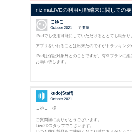
nizimaLIVEの利用可能端末に関しての
こゆこ
October 2021
で
要望
iPadでも使用可能にしていただけるととても助かり
アプリをいれることは出来たのですがトラッキング
iPadは保証対象外とのことですが、有料プランに
お願い致します。
kudo(Staff)
October 2021
こゆこ 様
ご質問誠にありがとうございます。
Live2Dスタッフでございます。
いつも弊社製品をご愛顧くださり誠にありがとうご