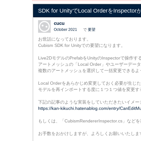
SDK for UnityでLocal OrderをInsp
cucu
October 2021
で
要望
お世話になっております。
Cubism SDK for Unityでの要望になります。
Live2DモデルのPrefabをUnityのInspectorで操作
アートメッシュの「Local Order」やユーザーデー
複数のアートメッシュを選択して一括変更できるよ
Local Orderをあらかじめ変更しておく必要
モデルを再インポートする度に１つ１つ値を変更す
下記の記事のような実装をしていただきたいイメー
https://kan-kikuchi.hatenablog.com/entry/CanEditMul
もしくは、「CubismRendererInspecto
お手数をおかけしますが、よろしくお願いいたしま