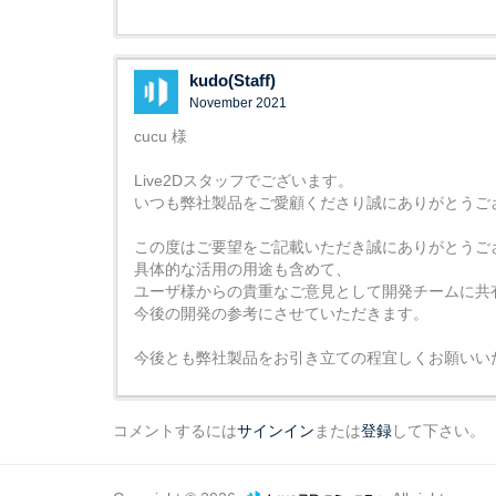
kudo(Staff)
November 2021
cucu 様
Live2Dスタッフでございます。
いつも弊社製品をご愛顧くださり誠にありがとうご
この度はご要望をご記載いただき誠にありがとうご
具体的な活用の用途も含めて、
ユーザ様からの貴重なご意見として開発チームに共
今後の開発の参考にさせていただきます。
今後とも弊社製品をお引き立ての程宜しくお願いい
コメントするには
サインイン
または
登録
して下さい。