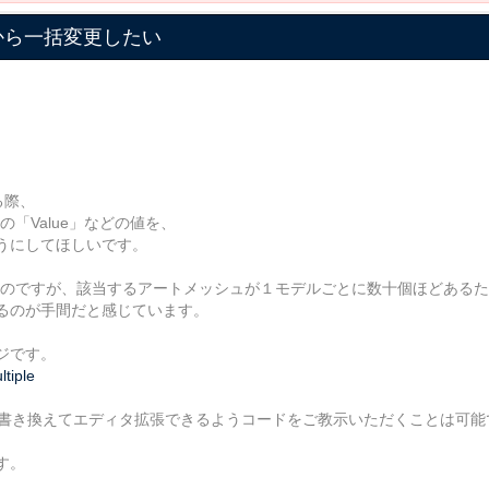
ectorから一括変更したい
する際、
タの「Value」などの値を、
うにしてほしいです。
が生じたのですが、該当するアートメッシュが１モデルごとに数十個ほどある
るのが手間だと感じています。
ジです。
tiple
r.cs」などを書き換えてエディタ拡張できるようコードをご教示いただくことは
す。