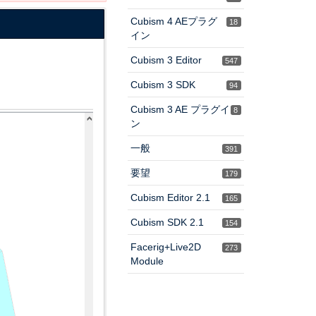
Cubism 4 AEプラグ
18
イン
Cubism 3 Editor
547
Cubism 3 SDK
94
Cubism 3 AE プラグイ
8
ン
一般
391
要望
179
Cubism Editor 2.1
165
Cubism SDK 2.1
154
Facerig+Live2D
273
Module