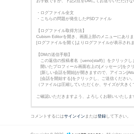
お手数ですが、下記2点をDMにてお送りいただけな
・ログファイル全文
・こちらの問題が発生したPSDファイル
【ログファイル取得方法】
Cubism Editorを開き、画面上部のメニューにあり
[ログファイルを開く]よりログファイルが表示され
【DMの送信手順】
この返信の投稿者名［ueno(staff)］をクリック
開いたプロフィール画面右上の[メッセージ]をク
[新しい会話を開始]が開きますので、アイコン[Atta
[会話を開始する]をクリックし、ご送信ください
（ファイルは圧縮していただくか、サイズが大きく
ご確認いただきますよう、よろしくお願いいたしま
コメントするには
サインイン
または
登録
して下さい。