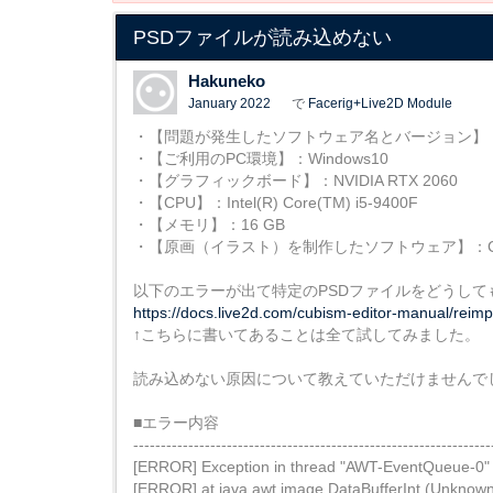
PSDファイルが読み込めない
Hakuneko
January 2022
で
Facerig+Live2D Module
・【問題が発生したソフトウェア名とバージョン】：Live2D 
・【ご利用のPC環境】：Windows10
・【グラフィックボード】：NVIDIA RTX 2060
・【CPU】：Intel(R) Core(TM) i5-9400F
・【メモリ】：16 GB
・【原画（イラスト）を制作したソフトウェア】：CLI
以下のエラーが出て特定のPSDファイルをどうし
https://docs.live2d.com/cubism-editor-manual/reimp
↑こちらに書いてあることは全て試してみました。
読み込めない原因について教えていただけませんで
■エラー内容
-----------------------------------------------------------------
[ERROR] Exception in thread "AWT-EventQueue-0"
[ERROR] at java.awt.image.DataBufferInt.(Unknow