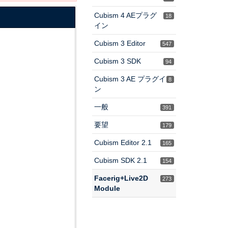
Cubism 4 AEプラグ
18
イン
Cubism 3 Editor
547
Cubism 3 SDK
94
Cubism 3 AE プラグイ
8
ン
一般
391
要望
179
Cubism Editor 2.1
165
Cubism SDK 2.1
154
Facerig+Live2D
273
Module