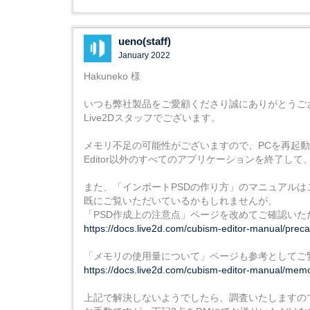
ueno(staff)
January 2022
Hakuneko 様
いつも弊社製品をご愛顧くださり誠にありがとうご
Live2Dスタッフでございます。
メモリ不足の可能性がございますので、PCを再起
Editor以外のすべてのアプリケーションを終了し
また、「インポートPSDの作り方」のマニュアル
既にご覧いただいているかもしれませんが、
「PSD作成上の注意点」ページを改めてご確認いた
https://docs.live2d.com/cubism-editor-manual/preca
「メモリの使用量について」ページも参考としてご
https://docs.live2d.com/cubism-editor-manual/mem
上記で解決しないようでしたら、調査いたしますの