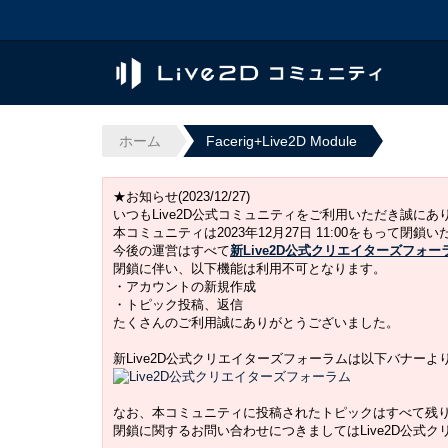
ホーム
Facerig+Live2D Module
★お知らせ(2023/12/27)
いつもLive2D公式コミュニティをご利用いただき誠に
本コミュニティは2023年12月27日 11:00をもって閉鎖
今後の運営はすべて
新Live2D公式クリエイターズフォー
閉鎖に伴い、以下機能は利用不可となります。
・アカウントの新規作成
・トピック投稿、返信
たくさんのご利用誠にありがとうございました。
新Live2D公式クリエイターズフォーラムは以下バナー
なお、本コミュニティに投稿されたトピックはすべて残
閉鎖に関するお問い合わせにつきましてはLive2D公式