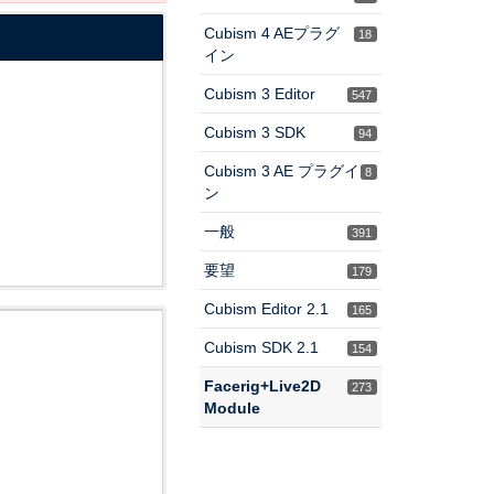
Cubism 4 AEプラグ
18
イン
Cubism 3 Editor
547
Cubism 3 SDK
94
Cubism 3 AE プラグイ
8
ン
一般
391
要望
179
Cubism Editor 2.1
165
Cubism SDK 2.1
154
Facerig+Live2D
273
Module