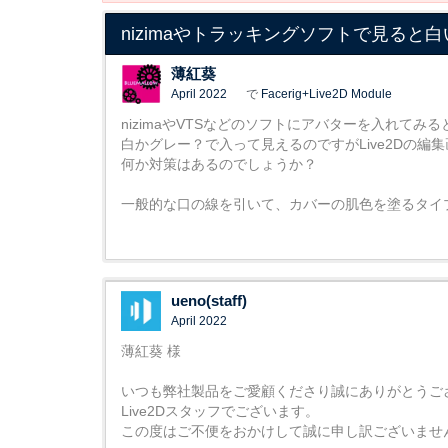
nizimaやトラッキングソフトで見る
薄紅葵
April 2022
で
Facerig+Live2D Module
nizimaやVTSなどのソフトにアバターを入れて
白かグレー？で入って見えるのですがLive2Dの
何か対策はあるのでしょうか？
一般的な口の線を引いて、カバーの肌色を塗るタイ
ueno(staff)
April 2022
薄紅葵 様
いつも弊社製品をご愛顧くださり誠にありがとうご
Live2Dスタッフでございます。
この度はご不便をおかけして誠に申し訳ございませ