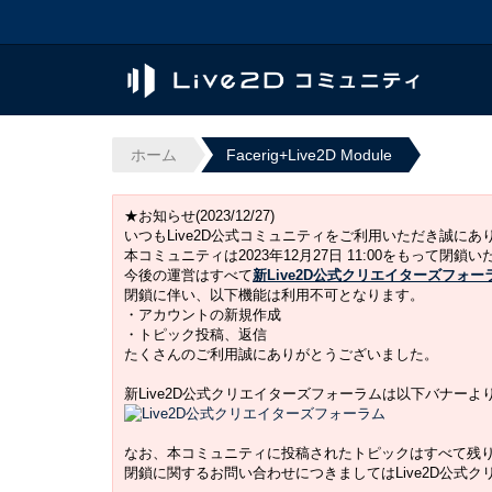
ホーム
Facerig+Live2D Module
★お知らせ(2023/12/27)
いつもLive2D公式コミュニティをご利用いただき誠に
本コミュニティは2023年12月27日 11:00をもって閉鎖
今後の運営はすべて
新Live2D公式クリエイターズフォー
閉鎖に伴い、以下機能は利用不可となります。
・アカウントの新規作成
・トピック投稿、返信
たくさんのご利用誠にありがとうございました。
新Live2D公式クリエイターズフォーラムは以下バナー
なお、本コミュニティに投稿されたトピックはすべて残
閉鎖に関するお問い合わせにつきましてはLive2D公式