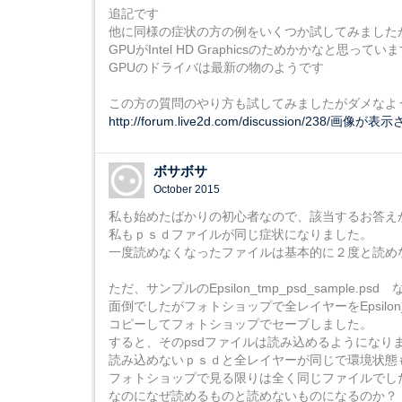
追記です
他に同様の症状の方の例をいくつか試してみました
GPUがIntel HD Graphicsのためかかなと思ってい
GPUのドライバは最新の物のようです
この方の質問のやり方も試してみましたがダメなよ
http://forum.live2d.com/discussion/238/画像が
ボサボサ
October 2015
私も始めたばかりの初心者なので、該当するお答え
私もｐｓｄファイルが同じ症状になりました。
一度読めなくなったファイルは基本的に２度と読め
ただ、サンプルのEpsilon_tmp_psd_sample.p
面倒でしたがフォトショップで全レイヤーをEpsilon_tmp
コピーしてフォトショップでセーブしました。
すると、そのpsdファイルは読み込めるようになり
読み込めないｐｓｄと全レイヤーが同じで環境状態
フォトショップで見る限りは全く同じファイルでし
なのになぜ読めるものと読めないものになるのか？