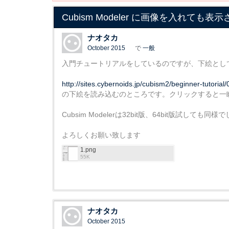
Cubism Modeler に画像を入れても表
ナオタカ
October 2015
で
一般
入門チュートリアルをしているのですが、下絵とし
http://sites.cybernoids.jp/cubism2/beginner-tutorial/
の下絵を読み込むのところです。クリックすると一
Cubsim Modelerは32bit版、64bit版試しても同様で
よろしくお願い致します
1.png
55K
ナオタカ
October 2015