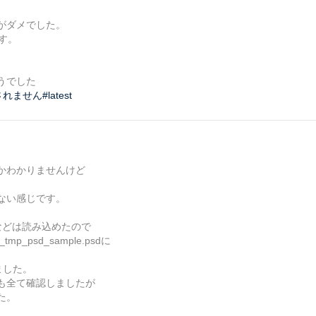
がダメでした。
ます。
うでした
表示されません#latest
かわかりませんけど
ない感じです。
sd などは読み込めたので
_psd_sample.psdに
ました。
も全て確認しましたが
た。