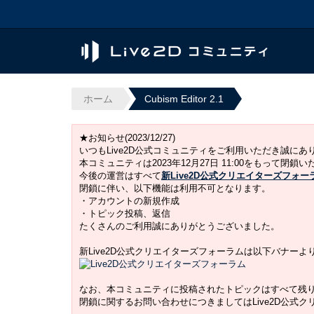
ホーム
Cubism Editor 2.1
★お知らせ(2023/12/27)
いつもLive2D公式コミュニティをご利用いただき誠に
本コミュニティは2023年12月27日 11:00をもって閉鎖
今後の運営はすべて
新Live2D公式クリエイターズフォー
閉鎖に伴い、以下機能は利用不可となります。
・アカウントの新規作成
・トピック投稿、返信
たくさんのご利用誠にありがとうございました。
新Live2D公式クリエイターズフォーラムは以下バナー
なお、本コミュニティに投稿されたトピックはすべて残
閉鎖に関するお問い合わせにつきましてはLive2D公式