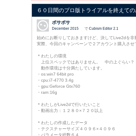
６０日間のプロ版トライアルを終えての
ボサボサ
December 2015
で
Cubism Editor 2.1
始めにお断りしておきますけど、決してLive2dを
実際、今回のキャンペーンで２アカウント購入させ
＊わたしの環境
上位スペックではありません。 中の上ぐらい？
動作環境は十分満たしています。
・os:win7 64bit pro
・cpu:i7-4770 3.4g
・gpu:Geforce Gtx760
・ram:16g
＊わたしがLive2dで行いたいこと
・動画出力：１２８０×７２０以上
＊わたしの作成したデータ
・テクスチャーサイズ４０９６×４０９６
・パラメータ総数６４