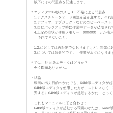
以下にその問題点を記述します。
＊エディタ32bit版のメモリー不足による問題点
1.テクスチャーを２，３回読み込み直すと、それ
2.デフォマ、オブジェクトなどのコピーペースト
3.自動バックアップ時に作業中データが破壊され
4.上記の症状が使用メモリー 900/900 とか表示さ
予想できないこと。
1.2.に関しては再起動でなおりますけど、頻繁に
3.については致命的です。 作業がムダになりま
＊では、64bit版エディタはどうか？
全く問題ありません。
・結論
動画の出力目的のかたでも、64bit版エディタが
64bit版エディタを使用した方が、ストレスなく
要するに64bit版エディタが起動するかたにとって
これもマニュアルに①と合わせて
64bit版エディタが起動する環境のかたは、64b