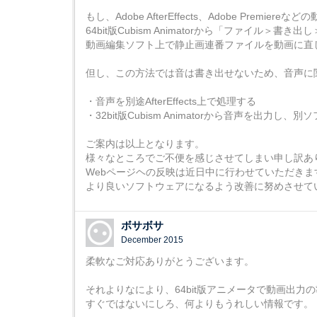
もし、Adobe AfterEffects、Adobe Prem
64bit版Cubism Animatorから「ファイル＞
動画編集ソフト上で静止画連番ファイルを動画に直
但し、この方法では音は書き出せないため、音声に
・音声を別途AfterEffects上で処理する
・32bit版Cubism Animatorから音声を出力し、
ご案内は以上となります。
様々なところでご不便を感じさせてしまい申し訳あ
Webページヘの反映は近日中に行わせていただきま
より良いソフトウェアになるよう改善に努めさせていただき
ボサボサ
December 2015
柔軟なご対応ありがとうございます。
それよりなにより、64bit版アニメータで動画出力
すぐではないにしろ、何よりもうれしい情報です。