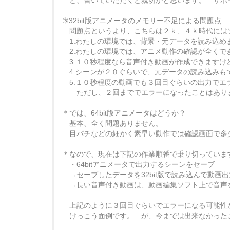
と、書いていただくと親切かと思います。 サポ
③32bit版アニメータのメモリー不足による問題点
問題点というより、こちらは２ｋ、４ｋ時代には
1.わたしの環境では、背景・元データを読み込め
2.わたしの環境では、アニメ動作の確認が全くで
3.１０秒程度なら音声付き動画が作成できますけ
4.シーンが２０ぐらいで、元データの読み込みも
5.１０秒程度の動画でも３回目ぐらいの出力でエ
ただし、２回まででエラーになったことはあり
＊では、64bit版アニメータはどうか？
基本、全く問題ありません。
目パチなどの細かく素早い動作では確認画面で多
＊なので、現在は下記の作業順番で乗り切っていま
・64bitアニメータで出力するシーンをセーブ
→セーブしたデータを32bit版で読み込んで動画出
→長い音声付き動画は、動画編集ソフト上で音声
上記のように３回目ぐらいでエラーになる可能性
けっこう面倒です。 が、今までは出来なかった