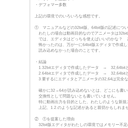
・デフォマー多数
上記の環境でのいろいろな感想です。
① マニュアルなどの32bit版、64bit版の記述につ
わたしの場合は動画目的なのでアニメータは32bi
では、エディタはどっちを使えばいいのかな？ 
怖かったのは、万が一に64bit版エディタで作成した
読み込めなかった場合のことです。
・結論
1.32bitエディタで作成したデータ → 32,64
2.64bitエディタで作成したデータ → 32,64
3.要するにエディタとアニメータの32,64は完
確かに32→64が読み込めないとは、どこにも書
交換性として問題ないとも書いていません。
特に動画出力を目的とした、わたしのような新規
上記、1.2.のような記述があると親切かもしれま
② ①を提案した理由
32bit版エディタがわたしの環境ではメモリー不