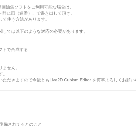
iereなどの動画編集ソフトをご利用可能な場合は、
書き出し＞静止画（連番）」で書き出して頂き、
して使う方法があります。
関しては以下のような対応の必要があります。
別ソフトで合成する
りません。
す。
ますので今後ともLive2D Cubism Editor を何卒よろしくお願
の準備されてるとのこと