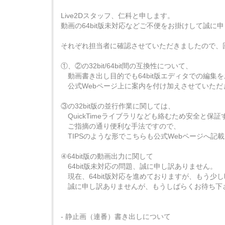
Live2Dスタッフ、仁科と申します。
動画の64bit版未対応などご不便をお掛けして誠に
それぞれ担当者に確認させていただきましたので、
①、②の32bit/64bit間の互換性について、
動画書き出し目的でも64bit版エディタでの編集
公式Webページ上に案内を付け加えさせていただ
③の32bit版の並行作業に関しては、
QuickTimeライブラリなども絡むため安全と保
ご指摘の通り便利な手法ですので、
TIPSのような形でこちらも公式Webページへ記
④64bit版の動画出力に関して
64bit版未対応の問題、誠に申し訳ありません。
現在、64bit版対応を進めておりますが、もう少
誠に申し訳ありませんが、もうしばらくお待ち下
- 静止画（連番）書き出しについて