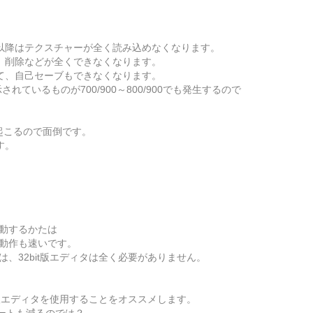
以降はテクスチャーが全く読み込めなくなります。
、削除などが全くできなくなります。
て、自己セーブもできなくなります。
れているものが700/900～800/900でも発生するので
起こるので面倒です。
す。
起動するかたは
、動作も速いです。
は、32bit版エディタは全く必要がありません。
it版エディタを使用することをオススメします。