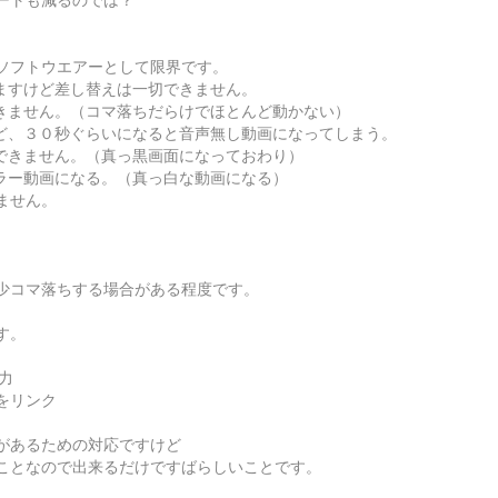
ートも減るのでは？
ソフトウエアーとして限界です。
ますけど差し替えは一切できません。
きません。（コマ落ちだらけでほとんど動かない）
ど、３０秒ぐらいになると音声無し動画になってしまう。
できません。（真っ黒画面になっておわり）
ラー動画になる。（真っ白な動画になる）
ません。
少コマ落ちする場合がある程度です。
す。
力
をリンク
があるための対応ですけど
ことなので出来るだけですばらしいことです。