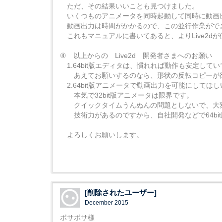
ただ、その結果いいことも見つけました。
いくつものアニメータを同時起動して同時に動画
動画出力は時間がかかるので、この並行作業がで
これもマニュアルに書いてあると、よりLive2d
④ 以上からの Live2d 開発者さまへのお願い
1.64bit版エディタは、慣れれば動作も安定して
あえてお願いするのなら、形状の反転コピーが
2.64bit版アニメータで動画出力を可能にしてほ
本気で32bit版アニメータは限界です。
クイックタイムうんぬんの問題としないで、大
技術力があるのですから、自社開発などで64bi
よろしくお願いします。
[削除されたユーザー]
December 2015
ボサボサ様