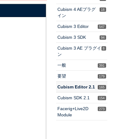
Cubism 4 AEプラグ
18
イン
Cubism 3 Editor
547
Cubism 3 SDK
94
Cubism 3 AE プラグイ
8
ン
一般
391
要望
179
Cubism Editor 2.1
165
Cubism SDK 2.1
154
Facerig+Live2D
273
Module