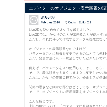
エディターのオブジェクト表示順番の設
ボサボサ
February 2016
で
Cubism Editor 2.1
Live2Dを使い始めて３ケ月を超えました。
Live2Dでは、かなりのことが出来ることが使用す
ただし、それに伴って作成するデータも複雑になっ
オブジェクトの表示順番なのですけど
パラメータごとに順番を変更できるのはとても便利
ただ、変更方法にもう一味足していただきたいです
例えば、パラメータを３つ使用して、そこにさらに
そこで、表示順番を５９０→６１０に変更したい場
これは、かなりの作業負担でかつ、修正ミスが多発
関節の動きなど細かな部分はどうしても、オブジェ
そこで、オブジェクトの表示順番をオブジェクト単
こんな感じです。
上記の例でいえば、「パタメータに登録されている