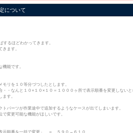
定について
ればするほどわかってきます。
てきます。
な機能です。
。
メモリを１０等分づつしたとします。
合・・なんと１０×１０×１０＝１０００ヶ所で表示順番を変更しないと
します。
クトパーツが作業途中で追加するようなケースが出てしまいます。
位で変更可能な機能がほしいです。
表示順番を一括で変更」 ＝ ５９０→６１０