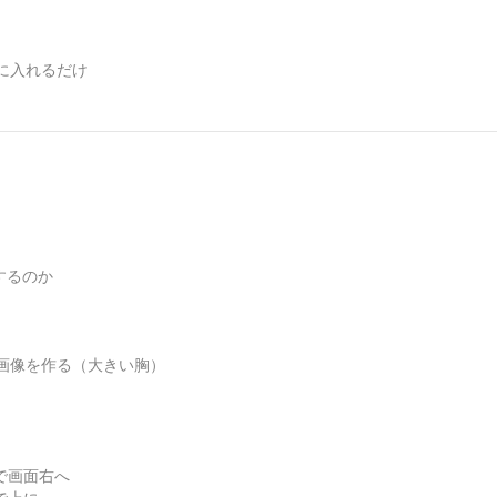
に入れるだけ
にするのか
画像を作る（大きい胸）
+で画面右へ