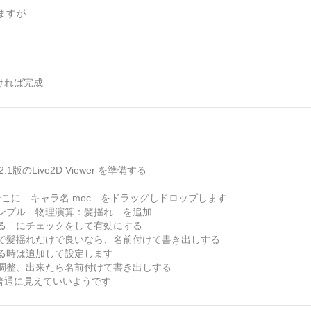
ますが
つければ完成
1版のLive2D Viewer を準備する
す、そこに キャラ名.moc をドラッグしドロップします
ンプル 物理演算：髪揺れ を追加
る にチェックをして有効にする
で髪揺れだけで良いなら、名前付けて書き出しする
る時は追加して設定します
調整、出来たら名前付けて書き出しする
は普通に見えていいようです