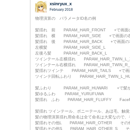
xsinryux_x
February 2018
物理演算の パラメータID名の例
髪揺れ 前 PARAM_HAIR_FRONT +で画
髪揺れ 横 PARAM_HAIR_SIDE +で画面
髪揺れ 後 PARAM_HAIR_BACK +で画面
左横髪 PARAM_HAIR_SIDE_L
左後ろ髪 PARAM_HAIR_BACK_L
ツインテール左横揺れ PARAM_HAIR_TWIN_L
ツインテール右横揺れ PARAM_HAIR_TWIN_R
髪揺れツインテ PARAM_HAIR_TAILS +で
ツインテ回転ふわり PARAM_HAIR_TWIN_L_H
髪ふわり PARAM_HAIR_HUWARI +で
髪ゆるふわ PARAM_YURUFUWA
髪揺れ ふわ PARAM_HAIR_FLUFFY Fac
髪揺れ ツインテール、ポニーテール、あほ毛、触覚
髪の物理演算揺れ用命名は全て命名は大変なので、
髪揺れその他L PARAM_HAIR_OTHER そ
髪揺れその他S PARAM_HAIR_OTHER_S