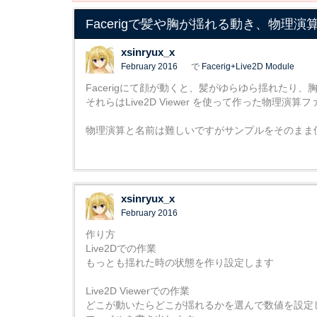
Facerigで髪や胸が揺れる動き、物理演
xsinryux_x
February 2016
で
Facerig+Live2D Module
Facerigにて顔が動くと、髪がゆらゆら揺れたり
それらはLive2D Viewer を使って作った物理
物理演算と名前は難しいですがサンプルをそのまま
xsinryux_x
February 2016
作り方
Live2Dでの作業
もっとも揺れた時の状態を作り設定します
Live2D Viewerでの作業
どこが動いたらどこが揺れるかを選んで数値を設定