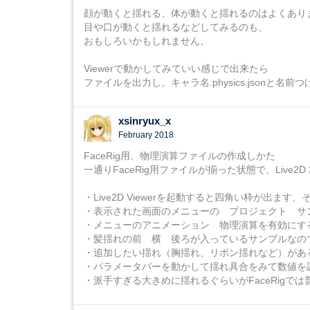
顔が動くと揺れる、体が動くと揺れるのはよくあり
目や口が動くと揺れるなどしてみるのも、
おもしろいかもしれません、
Viewerで動かしてみていい感じで出来たら
ファイルを出力し、キャラ名.physics.jsonと名前
xsinryux_x
February 2018
FaceRig用、物理演算ファイルの作成しかた
一通りFaceRig用ファイルが揃った状態で、Live2D 2.
・Live2D Viewerを起動すると四角い枠が出ま
・表示された画面のメニューの プロジェクト サ
・メニューのアニメーション 物理演算を有効にす
・髪揺れの前 横 後ろが入っているサンプルなの
・追加したい揺れ（胸揺れ、リボン揺れなど）があ
・パラメータバーを動かして揺れ具合をみて数値を
・派手すぎる大きめに揺れるぐらいがFaceRigで