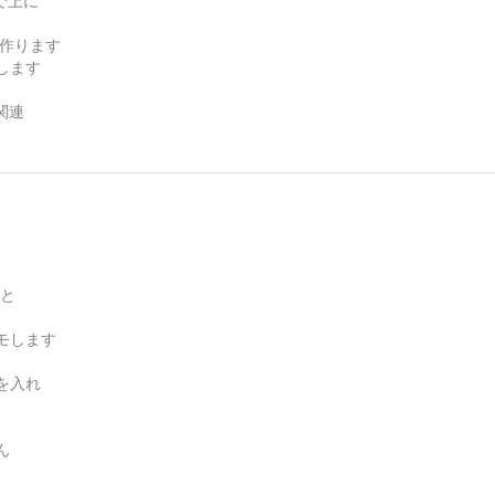
+で上に
、作ります
します
関連
ルと
モします
を入れ
ん