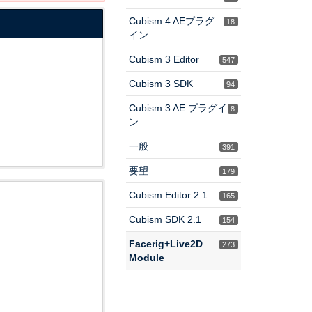
Cubism 4 AEプラグ
18
イン
Cubism 3 Editor
547
Cubism 3 SDK
94
Cubism 3 AE プラグイ
8
ン
一般
391
要望
179
Cubism Editor 2.1
165
Cubism SDK 2.1
154
Facerig+Live2D
273
Module