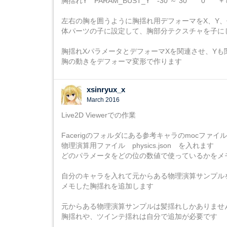
胸揺れY PARAM_BUST_Y -30 ～ 30 0 
左右の胸を囲うように胸揺れ用デフォーマをX、Y
体パーツの子に設定して、胸部分テクスチャを子に
胸揺れXパラメータとデフォーマXを関連させ、Yも
胸の動きをデフォーマ変形で作ります
xsinryux_x
March 2016
Live2D Viewerでの作業
Facerigのフォルダにある参考キャラのmocファイ
物理演算用ファイル physics.json を入れます
どのパラメータをどの位の数値で使っているかをメ
自分のキャラを入れて元からある物理演算サンプル
メモした胸揺れを追加します
元からある物理演算サンプルは髪揺れしかありませ
胸揺れや、ツインテ揺れは自分で追加が必要です