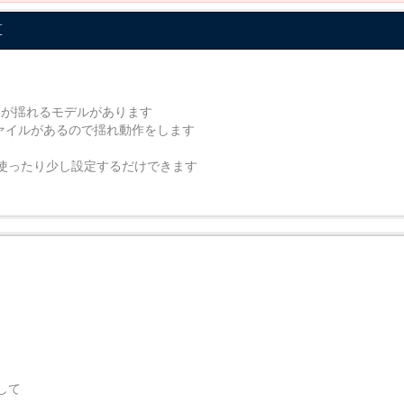
算
、胸が揺れるモデルがあります
演算ファイルがあるので揺れ動作をします
使ったり少し設定するだけできます
して