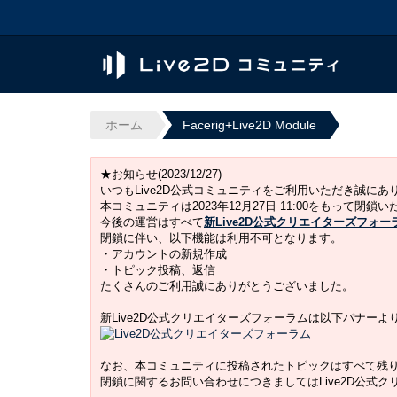
ホーム
Facerig+Live2D Module
★お知らせ(2023/12/27)
いつもLive2D公式コミュニティをご利用いただき誠に
本コミュニティは2023年12月27日 11:00をもって閉鎖
今後の運営はすべて
新Live2D公式クリエイターズフォー
閉鎖に伴い、以下機能は利用不可となります。
・アカウントの新規作成
・トピック投稿、返信
たくさんのご利用誠にありがとうございました。
新Live2D公式クリエイターズフォーラムは以下バナー
なお、本コミュニティに投稿されたトピックはすべて残
閉鎖に関するお問い合わせにつきましてはLive2D公式