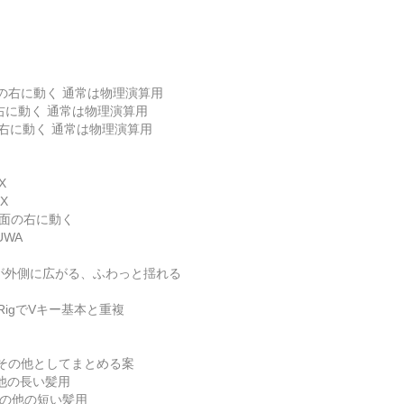
面の右に動く 通常は物理演算用
の右に動く 通常は物理演算用
の右に動く 通常は物理演算用
_X
_X
画面の右に動く
UWA
髪が外側に広がる、ふわっと揺れる
eRigでVキー基本と重複
その他としてまとめる案
の他の長い髪用
 その他の短い髪用