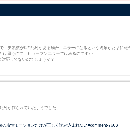
on内で、要素数が0の配列がある場合、エラーになるという現象がたまに
るとは思うので、ヒューマンエラーではあるのですが、
配列に対応してないのでしょうか？
にも空配列が作られていたようでした。
estion=live2dの表情モーションだけが正しく読み込まれない#comment-7663