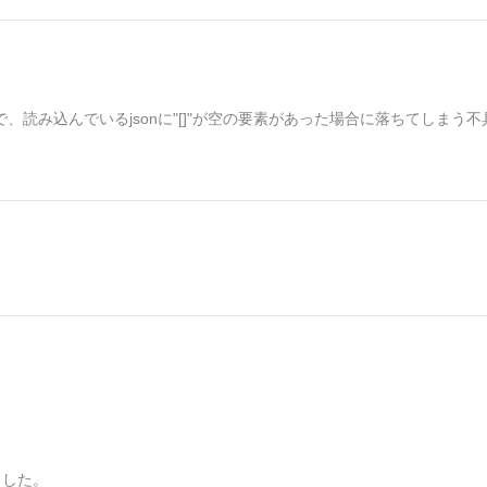
で、読み込んでいるjsonに"[]"が空の要素があった場合に落ちてしまう
しました。