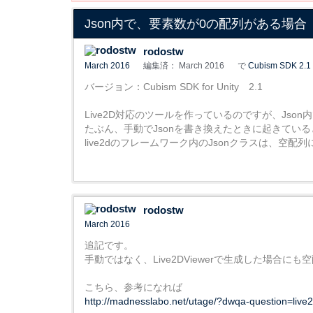
Json内で、要素数が0の配列がある場合
rodostw
March 2016
編集済： March 2016
で
Cubism SDK 2.1
バージョン：Cubism SDK for Unity 2.1
Live2D対応のツールを作っているのですが、Js
たぶん、手動でJsonを書き換えたときに起きてい
live2dのフレームワーク内のJsonクラスは、空
rodostw
March 2016
追記です。
手動ではなく、Live2DViewerで生成した場合
こちら、参考になれば
http://madnesslabo.net/utage/?dwqa-qu