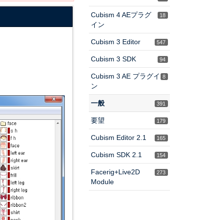
Cubism 4 AEプラグ
18
イン
Cubism 3 Editor
547
Cubism 3 SDK
94
Cubism 3 AE プラグイ
8
ン
一般
391
要望
179
Cubism Editor 2.1
165
Cubism SDK 2.1
154
Facerig+Live2D
273
Module