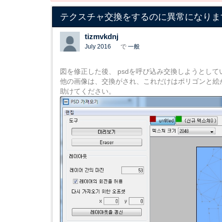
テクスチャ交換をするのに異常になりま
tizmvkdnj
July 2016
で
一般
図を修正した後、 psdを呼び込み交換しようとして
他の画像は、交換がされ、これだけはポリゴンと絵
助けてください。