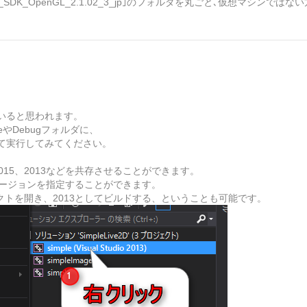
SDK_OpenGL_2.1.02_3_jp｣のフォルダを丸ごと､仮想マシンでは
いると思われます。
eやDebugフォルダに、
pngを入れて実行してみてください。
、2015、2013などを共存させることができます。
udioのバージョンを指定することができます。
ジェクトを開き、2013としてビルドする、ということも可能です。