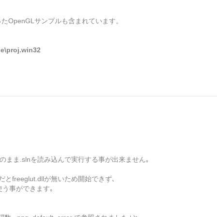
を使ったOpenGLサンプルも含まれています。
e\proj.win32
5の環境ではそのまま.slnを読み込んで実行する事が出来ません｡
とfreeglut.dllが無いため開始できず､
れば使う事ができます｡