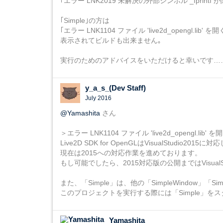
｢エラー LNK2019 未解決の外部シンボル _fprintf が関
｢Simple｣の方は
｢エラー LNK1104 ファイル 'live2d_opengl.li
表示されてビルドも出来ません｡
実行のためのアドバイスをいただけると幸いです…
y_a_s_(Dev Staff)
July 2016
@Yamashita
さん
＞エラー LNK1104 ファイル 'live2d_opengl.li
Live2D SDK for OpenGLはVisualStudio201
現在は2015への対応作業を進めております。
もし可能でしたら、2015対応版の公開まではVisualS
また、「Simple」は、他の「SimpleWindow」「S
このプロジェクトを実行する際には「Simple」
Yamashita