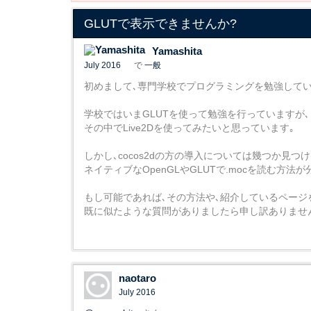
GLUTで表示できませんか?
Yamashita
July 2016
で
一般
初めまして､専門学校でプログラミングを勉強してい
学校ではいまGLUTを使って勉強を行っていますが､
その中でLive2Dを使ってみたいと思っています｡
しかし､cocos2dの方の導入については幾つか見つ
ネイティブなOpenGLやGLUTで.mocを読む方法
もし可能であれば､その方法や､紹介しているページ
既に似たような質問がありましたら申し訳ありませ
naotaro
July 2016