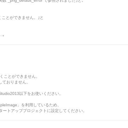
数 _png_default_error で参照されました｣と､
b' を開くことができません。｣と
…｡
b' を開くことができません。
5に対応しておりません。
tudio2013以下をお使いください。
impleImage」を利用しているため、
をスタートアッププロジェクトに設定してください。