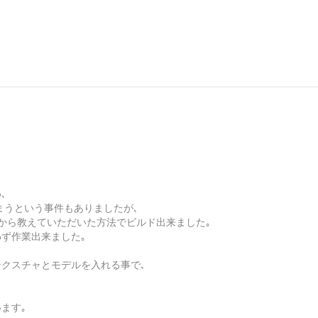
､
まうという事件もありましたが､
15から教えていただいた方法でビルド出来ました｡
ず作業出来ました｡
テクスチャとモデルを入れる事で､
ます｡