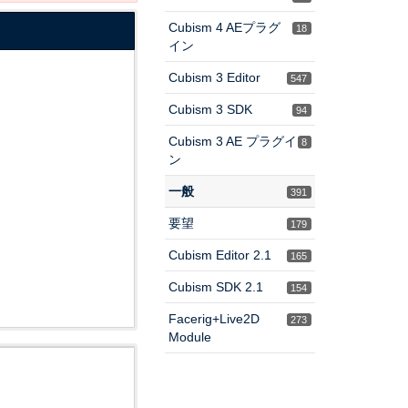
Cubism 4 AEプラグ
18
イン
Cubism 3 Editor
547
Cubism 3 SDK
94
Cubism 3 AE プラグイ
8
ン
一般
391
要望
179
Cubism Editor 2.1
165
Cubism SDK 2.1
154
Facerig+Live2D
273
Module