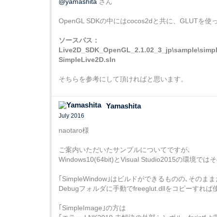
@yamashita
さん
OpenGL SDKの中にはcocos2dと共に、GLUT
ソースパス：
Live2D_SDK_OpenGL_2.1.02_3_jp\sample\simpl
SimpleLive2D.sln
そちらを参考にして頂ければと思います。
Yamashita
July 2016
naotaro様
ご案内いただいたサンプルについてですが､
Windows10(64bit)とVisual Studio201
｢SimpleWindow｣はビルドができるものの､そのままだ
Debugフォルダに手動でfreeglut.dllをコピーす
｢SimpleImage｣の方は