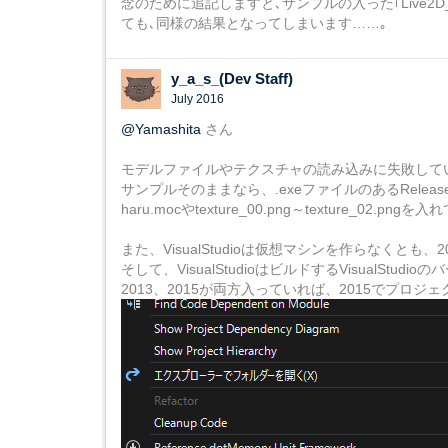
念のために追記しますと､サンプルの入った｢Live2D_
ても､同様の結果となってしまいます……｡
y_a_s_(Dev Staff)
July 2016
@Yamashita
さん
モデルファイルやテクスチャの読み込みに失敗して
サンプルそのままなら、.exeファイルのあるReleas
haru.mocやtexture_00.png～texture_02.
また、VisualStudioは仮想マシンを作らなくとも
そして、VisualStudioはビルドするVisualSt
2013、2015が両方入っていれば、2015でプロ