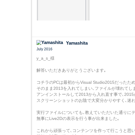
Yamashita
July 2016
y_a_s_様
解答いただきありがとうございます｡
コチラのPCは最初からVisual Studio2015だったため
そのまま2013を入れてしまい､ファイルが壊れてし
アンインストールして2013から入れ直す事で､20
スクリーンショットのお陰で大変分かりやすく､迷わ
実行ファイルについても､教えていただいた通りに
無事にLive2Dの表示を行う事が出来ました｡
これから頑張って､コンテンツを作って行こうと思い