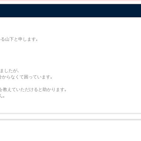
る山下と申します｡
けましたが､
が分からなくて困っています｡
を教えていただけると助かります｡
ん｡