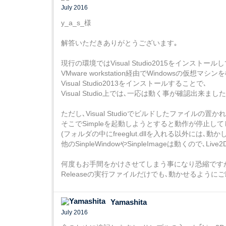
July 2016
y_a_s_様
解答いただきありがとうございます｡
現行の環境ではVisual Studio2015をインストー
VMware workstation経由でWindowsの仮想マシン
Visual Studio2013をインストールすることで､
Visual Studio上では､一応は動く事が確認出来ました
ただし､Visual Studioでビルドしたファイルの置かれ
そこでSimpleを起動しようとすると動作が停止して
(フォルダの中にfreeglut.dllを入れる以外には､動
他のSinpleWindowやSinpleImageは動くので
何度もお手間をかけさせてしまう事になり恐縮です
Releaseの実行ファイルだけでも､動かせるように
Yamashita
July 2016