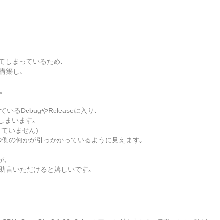
ルしてしまっているため､
を構築し､
｡
ているDebugやReleaseに入り､
しまいます｡
かしていません)
､Live2D側の何かが引っかかっているように見えます｡
が､
ご助言いただけると嬉しいです｡