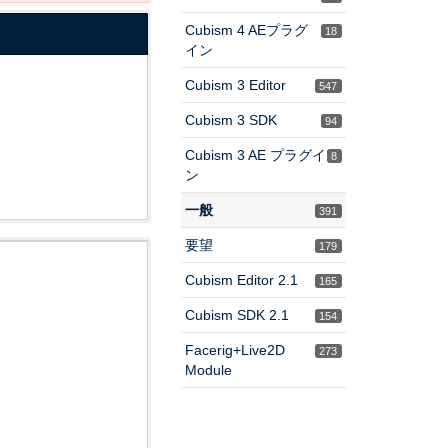
Cubism 4 AEプラグ
18
イン
Cubism 3 Editor
547
Cubism 3 SDK
94
Cubism 3 AE プラグイ
8
ン
一般
391
要望
179
Cubism Editor 2.1
165
Cubism SDK 2.1
154
Facerig+Live2D
273
Module