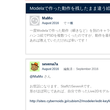
Modelaで作った動作を残したまま違
MaMo
August 2016
で
一般
一度Modelaで作った動作（瞬きなど）を別のキ
ハンコ絵でPSDを複数つくったのですが、動作を
あれば教えていただければ幸いです！
sevena7a
August 2016
編集済： September 2016
@MaMo
さん
お世話になります、StaffのSevenAです。
形がほぼ同じであれば、自分で作ったLive2Dモデ
http://sites.cybernoids.jp/cubism2/modeler/edit-key