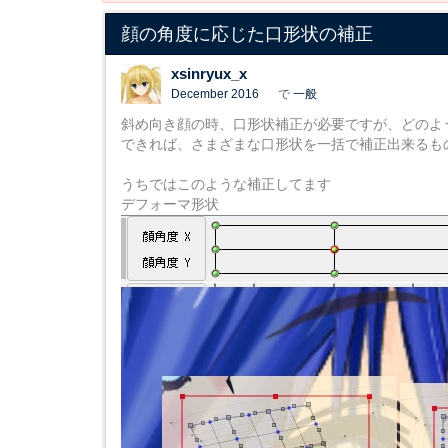
顔の角度に応じた口形状の補正
xsinryux_x
December 2016
で
一般
斜め向き顔の時、口形状補正が必要ですが、どのよ
できれば、さまざまな口形状を一括で補正出来るも
うちではこのような補正してます
デフォーマ形状