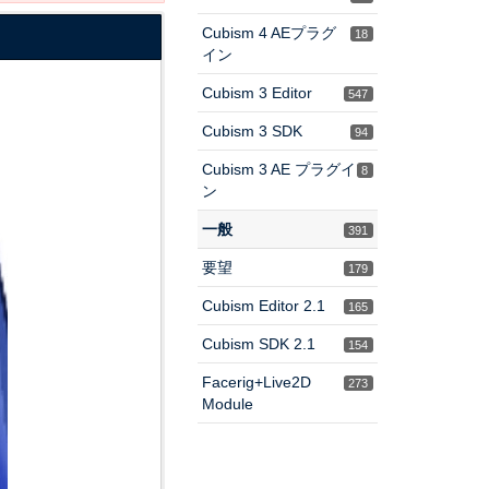
Cubism 4 AEプラグ
18
イン
Cubism 3 Editor
547
Cubism 3 SDK
94
Cubism 3 AE プラグイ
8
ン
一般
391
要望
179
Cubism Editor 2.1
165
Cubism SDK 2.1
154
Facerig+Live2D
273
Module