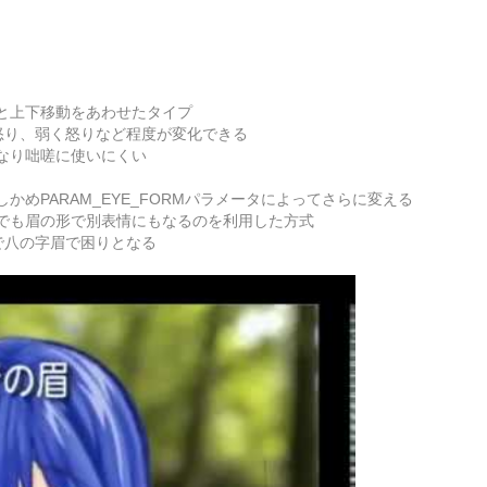
と上下移動をあわせたタイプ
怒り、弱く怒りなど程度が変化できる
なり咄嗟に使いにくい
めPARAM_EYE_FORMパラメータによってさらに変える
の口形でも眉の形で別表情にもなるのを利用した方式
で八の字眉で困りとなる