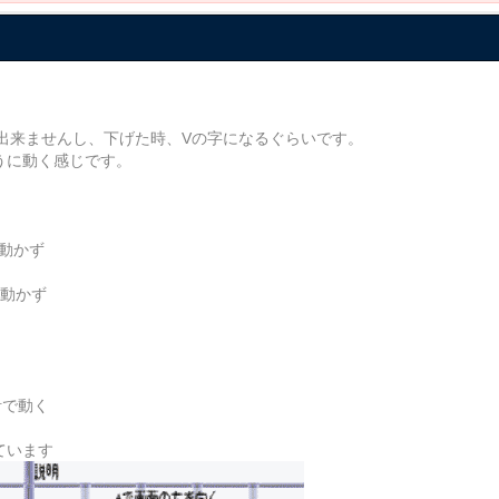
出来ませんし、下げた時、Vの字になるぐらいです。
ように動く感じです。
は動かず
は動かず
計で動く
ています