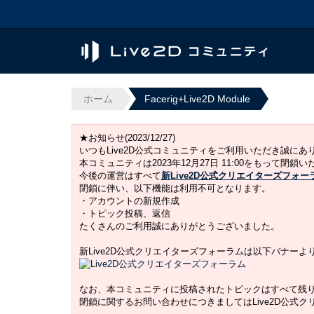
ホーム
Facerig+Live2D Module
★お知らせ(2023/12/27)
いつもLive2D公式コミュニティをご利用いただき誠に
本コミュニティは2023年12月27日 11:00をもって閉鎖
今後の運営はすべて
新Live2D公式クリエイターズフォー
閉鎖に伴い、以下機能は利用不可となります。
・アカウントの新規作成
・トピック投稿、返信
たくさんのご利用誠にありがとうございました。
新Live2D公式クリエイターズフォーラムは以下バナー
なお、本コミュニティに投稿されたトピックはすべて残
閉鎖に関するお問い合わせにつきましてはLive2D公式