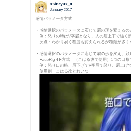
xsinryux_x
January 2017
感情パラメータ方式
・感情選択のパラメータに応じて眉の形を変えるの
例：怒りの時はV字眉となり、人の眉上下で強く
欠点：わかり易く程度も変えられるが種類が多く
・感情選択のパラメータに応じて眉の形を変え、顔しか
FaceRig４F方式 （こはる改で使用）1つ
例：怒り口の時、眉下げでV字眉で怒り、眉上げ
使用例 こはる改とれいな