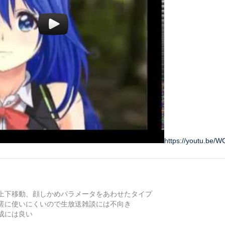
https://youtu.be/
上下移動、顔しかめパラメータをあわせたタイプ
嗟に使いにくいので生放送雑談には不向き
成には良い