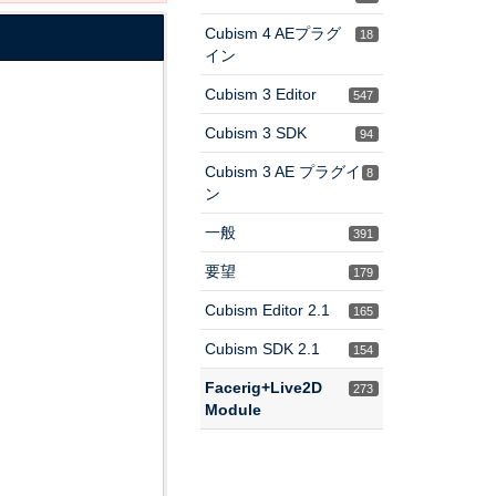
Cubism 4 AEプラグ
18
イン
Cubism 3 Editor
547
Cubism 3 SDK
94
Cubism 3 AE プラグイ
8
ン
一般
391
要望
179
Cubism Editor 2.1
165
Cubism SDK 2.1
154
Facerig+Live2D
273
Module