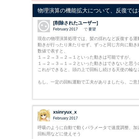
物理演算の機能拡大について、反復では
[削除されたユーザー]
February 2017
で
要望
現在の物理演算処理では、髪の揺れなど反復する運
動きが行ったり来たりせず、ずっと同じ方向に動き
数値で表すと、
１→２→３→２→１といった動きは可能ですが、
１→２→３→１→２といった動きはできないと思う
これができると、頭の上で回転し続ける天使の輪な
もし、一定の回転運動で工夫がありましたら、ご意
xsinryux_x
February 2017
呼吸のように自動で動くパラメータで速度調整、加
回転用などに使えそう