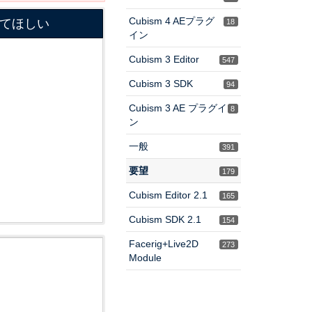
Cubism 4 AEプラグ
てほしい
18
イン
Cubism 3 Editor
547
Cubism 3 SDK
94
Cubism 3 AE プラグイ
8
ン
一般
391
要望
179
Cubism Editor 2.1
165
Cubism SDK 2.1
154
Facerig+Live2D
273
Module