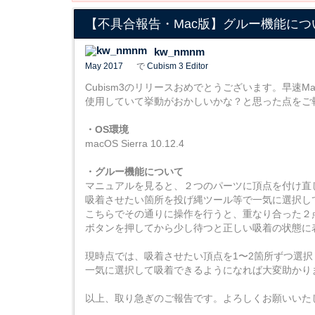
【不具合報告・Mac版】グルー機能につ
kw_nmnm
May 2017
で
Cubism 3 Editor
Cubism3のリリースおめでとうございます。早速
使用していて挙動がおかしいかな？と思った点をご
・OS環境
macOS Sierra 10.12.4
・グルー機能について
マニュアルを見ると、２つのパーツに頂点を付け直
吸着させたい箇所を投げ縄ツール等で一気に選択し
こちらでその通りに操作を行うと、重なり合った２
ボタンを押してから少し待つと正しい吸着の状態に
現時点では、吸着させたい頂点を1〜2箇所ずつ選
一気に選択して吸着できるようになれば大変助かり
以上、取り急ぎのご報告です。よろしくお願いいた