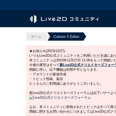
ホーム
Cubism 3 Editor
★お知らせ(2023/12/27)
いつもLive2D公式コミュニティをご利用いただき誠に
本コミュニティは2023年12月27日 11:00をもって閉鎖
今後の運営はすべて
新Live2D公式クリエイターズフォー
閉鎖に伴い、以下機能は利用不可となります。
・アカウントの新規作成
・トピック投稿、返信
たくさんのご利用誠にありがとうございました。
新Live2D公式クリエイターズフォーラムは以下バナー
なお、本コミュニティに投稿されたトピックはすべて残
閉鎖に関するお問い合わせにつきましてはLive2D公式