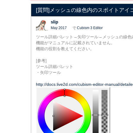
[質問]メッシュの線色内のスポイトア
slip
May 2017
で
Cubism 3 Editor
ツール詳細パレット→矢印ツール→メッシュの線色
機能がマニュアルに記載されていません。
機能の役割を教えてください。
[参考]
ツール詳細パレット
・矢印ツール
http://docs.live2d.com/cubism-editor-manual/detaile