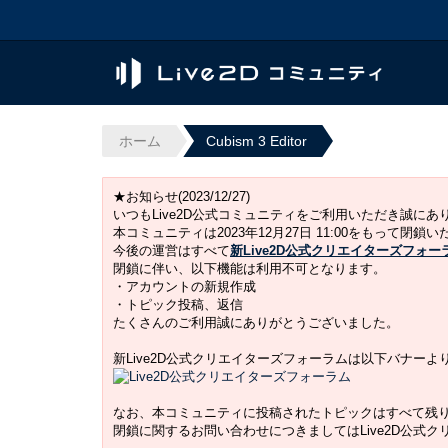
ホーム
Cubism 3 Editor
★お知らせ(2023/12/27)
いつもLive2D公式コミュニティをご利用いただき誠に
本コミュニティは2023年12月27日 11:00をもって閉鎖
今後の運営はすべて
新Live2D公式クリエイターズフォー
閉鎖に伴い、以下機能は利用不可となります。
・アカウントの新規作成
・トピック投稿、返信
たくさんのご利用誠にありがとうございました。
新Live2D公式クリエイターズフォーラムは以下バナー
なお、本コミュニティに投稿されたトピックはすべて残
閉鎖に関するお問い合わせにつきましてはLive2D公式