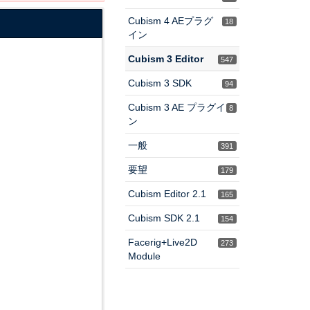
Cubism 4 AEプラグ
18
イン
Cubism 3 Editor
547
Cubism 3 SDK
94
Cubism 3 AE プラグイ
8
ン
一般
391
要望
179
Cubism Editor 2.1
165
Cubism SDK 2.1
154
Facerig+Live2D
273
Module