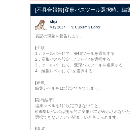
[不具合報告]変形パスツール選択時、編
slip
May 2017
で
Cubism 3 Editor
表記の現象を報告します。
[手順]
1．ツールバーにて、矢印ツールを選択する
2．変形パスを設定したパーツを選択する
3．ツールバーにて、変形パスツールを選択する
4．編集レベルにて1を選択する
[結果]
編集レベルを1に設定できてしまう。
[期待結果]
編集レベルを1に設定できないこと。
※編集レベル1は明示的に変形パスが表示されない
選択できないことが望ましいと考えられます。
[環境]