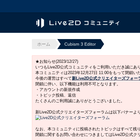
ホーム
Cubism 3 Editor
★お知らせ(2023/12/27)
いつもLive2D公式コミュニティをご利用いただき誠に
本コミュニティは2023年12月27日 11:00をもって閉鎖
今後の運営はすべて
新Live2D公式クリエイターズフォー
閉鎖に伴い、以下機能は利用不可となります。
・アカウントの新規作成
・トピック投稿、返信
たくさんのご利用誠にありがとうございました。
新Live2D公式クリエイターズフォーラムは以下バナー
なお、本コミュニティに投稿されたトピックはすべて残
閉鎖に関するお問い合わせにつきましてはLive2D公式