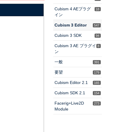
Cubism 4 AEプラグ
18
イン
Cubism 3 Editor
547
Cubism 3 SDK
94
Cubism 3 AE プラグイ
8
ン
一般
391
要望
179
Cubism Editor 2.1
165
Cubism SDK 2.1
154
Facerig+Live2D
273
Module