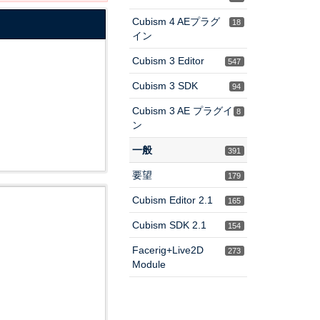
Cubism 4 AEプラグ
18
イン
Cubism 3 Editor
547
Cubism 3 SDK
94
Cubism 3 AE プラグイ
8
ン
一般
391
要望
179
Cubism Editor 2.1
165
Cubism SDK 2.1
154
Facerig+Live2D
273
Module