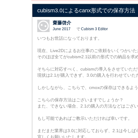
cubism3.0によるcanx形式での保存方法
齋藤啓介
June 2017
で
Cubism 3 Editor
いつもお世話になっております。
現在、Live2Dによるお仕事のご依頼をいくつかい
そのほぼ全てがcubism2.1以前の形式での納品を
そちらに対応すべく、cubismの導入をさせていた
現状は2.1が購入できず、3.0の購入を行わせてい
しかしながら、こちらで、cmoxの保存はできるよ
こちらの保存方法はございますでしょうか？
また、できない場合、2.1の購入の方法などはござ
もし可能であればご教示いただければ幸いです。
まだまだ業界は3.0に対応しておらず、2.1は今し
宜しくお願いいたします。