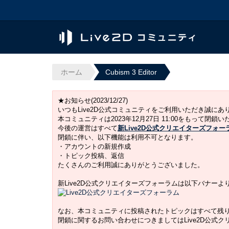
ホーム
Cubism 3 Editor
★お知らせ(2023/12/27)
いつもLive2D公式コミュニティをご利用いただき誠に
本コミュニティは2023年12月27日 11:00をもって閉鎖
今後の運営はすべて
新Live2D公式クリエイターズフォー
閉鎖に伴い、以下機能は利用不可となります。
・アカウントの新規作成
・トピック投稿、返信
たくさんのご利用誠にありがとうございました。
新Live2D公式クリエイターズフォーラムは以下バナー
なお、本コミュニティに投稿されたトピックはすべて残
閉鎖に関するお問い合わせにつきましてはLive2D公式