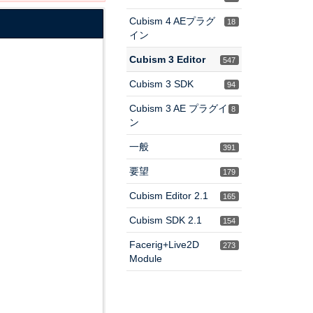
Cubism 4 AEプラグ
18
イン
Cubism 3 Editor
547
Cubism 3 SDK
94
Cubism 3 AE プラグイ
8
ン
一般
391
要望
179
Cubism Editor 2.1
165
Cubism SDK 2.1
154
Facerig+Live2D
273
Module