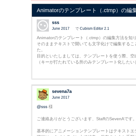
Animatorのテンプレート（.ctmp）の
sss
June 2017
で
Cubism Editor 2.1
Animatorのテンプレート（.ctmp）の編集方法を
そのままテキストで開いても文字化けで編集するこ
た。
目的といたしましては、テンプレートを使う際、空
（キーが打たれている所のみテンプレート化したい
sevena7a
June 2017
@sss
様
ご連絡ありがとうございます、StaffのSevenAです
基本的にアニメーションテンプレートはテキストエ