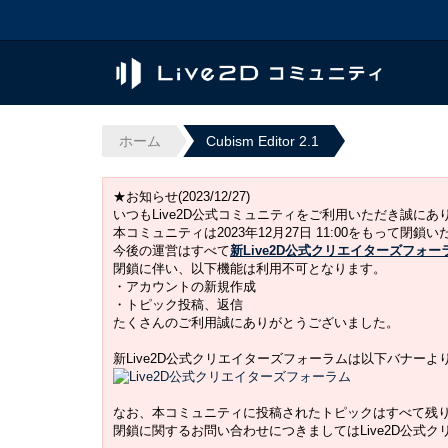
ホーム
Cubism Editor 2.1
★お知らせ(2023/12/27)
いつもLive2D公式コミュニティをご利用いただき誠に
本コミュニティは2023年12月27日 11:00をもって閉鎖
今後の運営はすべて
新Live2D公式クリエイターズフォー
閉鎖に伴い、以下機能は利用不可となります。
・アカウントの新規作成
・トピック投稿、返信
たくさんのご利用誠にありがとうございました。
新Live2D公式クリエイターズフォーラムは以下バナー
なお、本コミュニティに投稿されたトピックはすべて残
閉鎖に関するお問い合わせにつきましてはLive2D公式