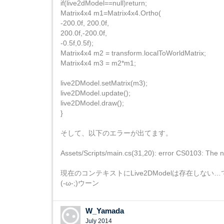
if(live2dModel==null)return;
Matrix4x4 m1=Matrix4x4.Ortho(
-200.0f, 200.0f,
200.0f,-200.0f,
-0.5f,0.5f);
Matrix4x4 m2 = transform.localToWorldMatrix;
Matrix4x4 m3 = m2*m1;
live2DModel.setMatrix(m3);
live2DModel.update();
live2DModel.draw();
}
そして、以下のエラーが出てます。
Assets/Scripts/main.cs(31,20): error CS0103: The na
現在のコンテキストにLive2DModelは存在しない
(-ω-;)ウーン
W_Yamada
July 2014