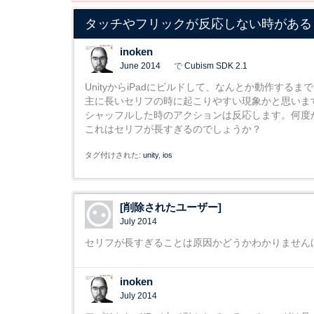
タッチやフリックが反応しない時がある
inoken
June 2014
で
Cubism SDK 2.1
UnityからiPadにビルドして、なんとか動作す
主に長いセリフの時に起こりやすい現象かと思いま
シャッフルした時のアクションは反応します。何度
これはセリフが長すぎるのでしょうか？
タグ付けされた:
unity
ios
[削除されたユーザー]
July 2014
セリフが長すぎることは原因かどうかわかりません
inoken
July 2014