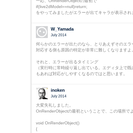
一応、OnRenderObjectの最初で
if(live2dModel==null)return;
をやってみましたがエラーが出てキャラが表示され
W_Yamada
July 2014
何らかのエラーが出たのなら、とりあえずそのエラ
対応する側も原因の特定が非常に難しくなりますよ
それと、エラーが出るタイミング
（実行時に常時繰り返し出ている。エディタ上で既
もあれば対応がしやすくなるのではと思います。
inoken
July 2014
大変失礼しました。
OnRenderObjectの最初ということで、この場
void OnRenderObject()
{