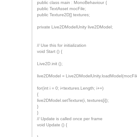
public class main : MonoBehaviour {
public TextAsset mocFile;
public Texture2D[] textures;
private Live2DModelUnity live2DModel;
// Use this for initialization
void Start () {
Live2D.init ();
live2DModel = Live2DModelUnity.loadModel(mocFile
for(int i = 0; i<textures.Length; i++)
{
live2DModel.setTexture(i, textures[i]);
}
}
// Update is called once per frame
void Update () {