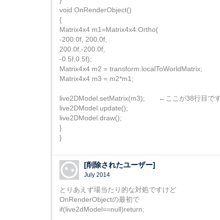
}
void OnRenderObject()
{
Matrix4x4 m1=Matrix4x4.Ortho(
-200.0f, 200.0f,
200.0f,-200.0f,
-0.5f,0.5f);
Matrix4x4 m2 = transform.localToWorldMatrix;
Matrix4x4 m3 = m2*m1;
live2DModel.setMatrix(m3); ←ここが38行目で
live2DModel.update();
live2DModel.draw();
}
}
[削除されたユーザー]
July 2014
とりあえず場当たり的な対処ですけど
OnRenderObjectの最初で
if(live2dModel==null)return;