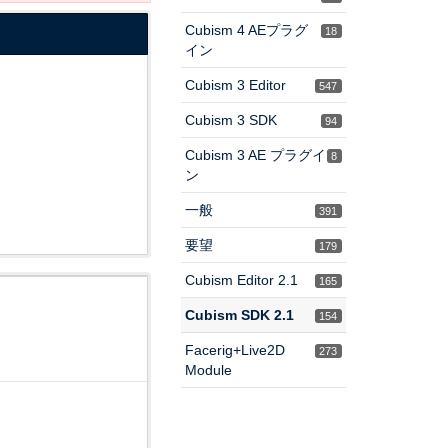
Cubism 4 AEプラグ
18
イン
Cubism 3 Editor
547
Cubism 3 SDK
94
Cubism 3 AE プラグイ
8
ン
一般
391
要望
179
Cubism Editor 2.1
165
Cubism SDK 2.1
154
Facerig+Live2D
273
Module