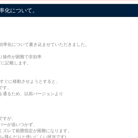
効率化について。
業の効率化について書き込ませていただきました。
2より操作が困難で非効率
下に記載します。
後すぐに移動させようとすると、
です。
を通るため、以前バージョンより
ですが、
バーが追いつかず、
くズレて範囲指定が困難になります。
フレ飛んだりと使いにくい状況です)