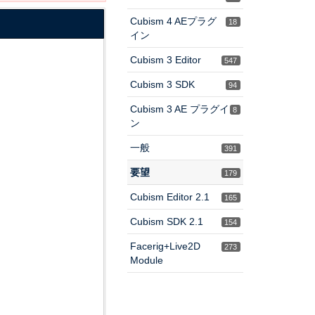
Cubism 4 AEプラグ
18
イン
Cubism 3 Editor
547
Cubism 3 SDK
94
Cubism 3 AE プラグイ
8
ン
一般
391
要望
179
Cubism Editor 2.1
165
Cubism SDK 2.1
154
Facerig+Live2D
273
Module