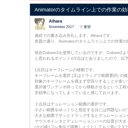
Animatorのタイムライン上での作業の
Aihara
November 2017
で
要望
連続での書き込み失礼します。Aiharaです。
表題の通り、Animatorのタイムライン上での作
現在Cubism3を使用しているのですが、Cubism
と思われるポイントが2点ほどありましたので、以
1点目はキーフレームの移動です。
キーフレームを選択 (又はドラッグで範囲選択) の
対象のキーフレームを掴まず空回りすることが多い
選択後ワンテンポ待ってから移動させるという工程
非効率になってしまっていると感じております。
２点目はデュレーション範囲の選択です。
小さい範囲をゆっくりと指定する分には問題ないの
大きな範囲でサッとドラッグするとデュレーション
マウスポインタとデュレーションバーの位置が大き
(その後1フレ単位で調整しようとしても一気に2,3