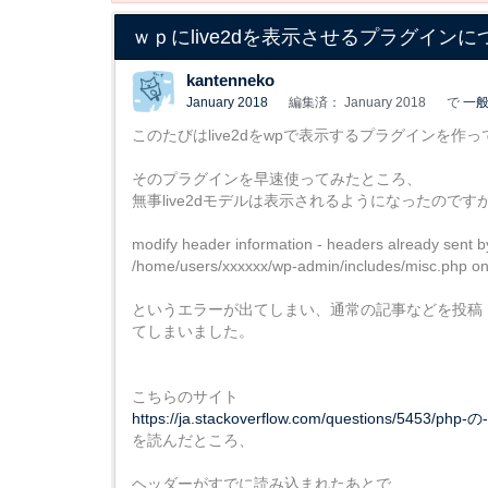
ｗｐにlive2dを表示させるプラグインに
kantenneko
January 2018
編集済： January 2018
で
一
このたびはlive2dをwpで表示するプラグインを
そのプラグインを早速使ってみたところ、
無事live2dモデルは表示されるようになったのです
modify header information - headers already sent by
/home/users/xxxxxx/wp-admin/includes/misc.php on
というエラーが出てしまい、通常の記事などを投稿
てしまいました。
こちらのサイト
https://ja.stackoverflow.com/questions/54
を読んだところ、
ヘッダーがすでに読み込まれたあとで