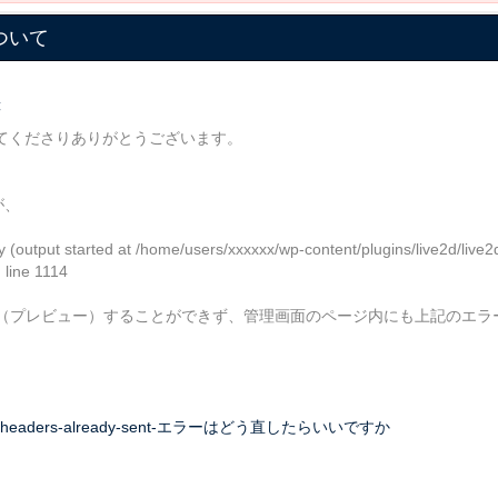
ついて
般
作ってくださりありがとうございます。
が、
 (output started at /home/users/xxxxxx/wp-content/plugins/live2d/live2
 line 1114
（プレビュー）することができず、管理画面のページ内にも上記のエラ
53/php-の-headers-already-sent-エラーはどう直したらいいですか