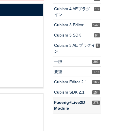
Cubism 4 AEプラグ
18
イン
Cubism 3 Editor
547
Cubism 3 SDK
94
Cubism 3 AE プラグイ
8
ン
一般
391
要望
179
Cubism Editor 2.1
165
Cubism SDK 2.1
154
Facerig+Live2D
273
Module