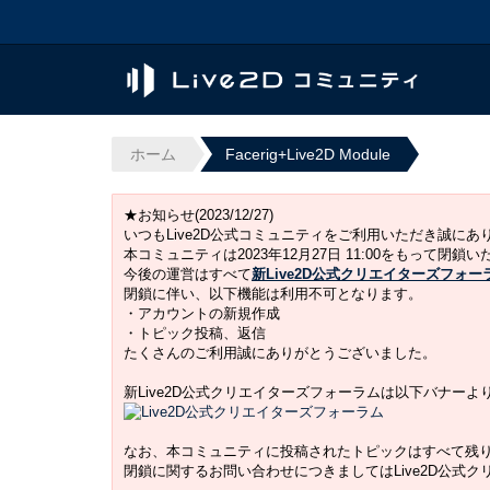
ホーム
Facerig+Live2D Module
★お知らせ(2023/12/27)
いつもLive2D公式コミュニティをご利用いただき誠に
本コミュニティは2023年12月27日 11:00をもって閉鎖
今後の運営はすべて
新Live2D公式クリエイターズフォー
閉鎖に伴い、以下機能は利用不可となります。
・アカウントの新規作成
・トピック投稿、返信
たくさんのご利用誠にありがとうございました。
新Live2D公式クリエイターズフォーラムは以下バナー
なお、本コミュニティに投稿されたトピックはすべて残
閉鎖に関するお問い合わせにつきましてはLive2D公式