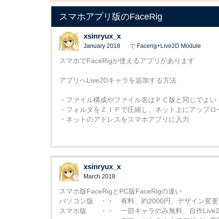
スマホアプリ版のFaceRig
xsinryux_x
January 2018
で
Facerig+Live2D Module
スマホでFaceRigが使えるアプリがあります
アプリへLive2Dキャラを追加する方法
・ファイル構成やファイル名はＰＣ版と同じでよい
・フォルダをＺＩＰで圧縮し、ネット上にアップロ
・ネットのアドレスをスマホアプリに入力
xsinryux_x
March 2018
スマホ版FaceRigとPC版FaceRigの違い
パソコン版 ・・ 有料、約2000円、デザイン変
スマホ版 ・・ 一部キャラのみ無料、自作Live2