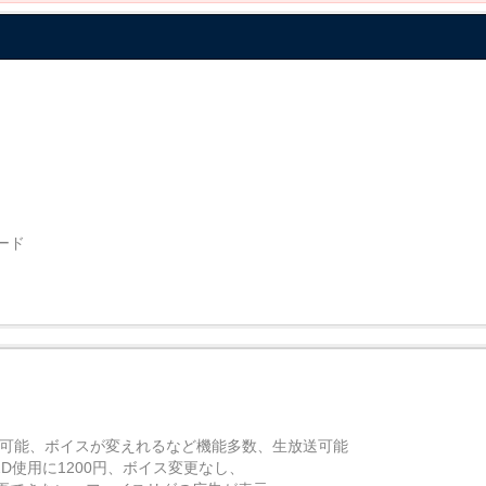
ード
更可能、ボイスが変えれるなど機能多数、生放送可能
D使用に1200円、ボイス変更なし、