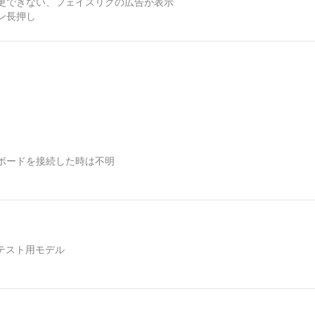
い、フェイスリグの広告が表示
長押し
ボードを接続した時は不明
のテスト用モデル