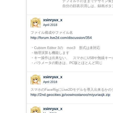
デフォルトのままでデザイン変更できな
自分の顔表示消しは、録画ボタン
xsinryux_x
April 2018
ファイル構成やファイル名
http://forum.live2d.com/discussion/354
・Cubism Editor 3の moc3 形式は未対応
・物理演算も機能します
・キー操作は出来ない、 スマホにUSBや無線キー
・パラメータの動きは、PC版とほとんど同じ
xsinryux_x
April 2018
スマホのFaceRigにLive2Dモデルを導入出来るか
http://2nd.geocities.jp/oowinostanoo/miyuriasjk.zip
xsinryux_x