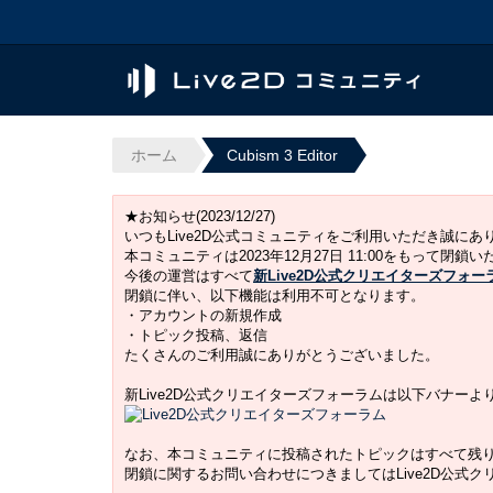
ホーム
Cubism 3 Editor
★お知らせ(2023/12/27)
いつもLive2D公式コミュニティをご利用いただき誠に
本コミュニティは2023年12月27日 11:00をもって閉鎖
今後の運営はすべて
新Live2D公式クリエイターズフォー
閉鎖に伴い、以下機能は利用不可となります。
・アカウントの新規作成
・トピック投稿、返信
たくさんのご利用誠にありがとうございました。
新Live2D公式クリエイターズフォーラムは以下バナー
なお、本コミュニティに投稿されたトピックはすべて残
閉鎖に関するお問い合わせにつきましてはLive2D公式