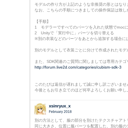
モデルの作り方が上記のような非推奨の形とはなりま
なお、こちらの手順につきましての操作保証は致し
【手順】
1 モデラーですべてのパーツを入れた状態でmoc
2 Unityで「実行中に」パーツを切り替える
※別の衣装などのパーツをあとから追加する場合にはCub
別のモデルとして衣装ごとに分けて作成されたモデル
また、SDK関連のご質問に関しましては専用カテ
http://forum.live2d.com/categories/cubism-sdk-3
このたびは返信が遅れまして誠に申し訳ございませ
今後ともお引き立てのほど何卒よろしくお願い申し
xsinryux_x
February 2018
別の方法として、服の部分を別けたテクスチャアト
同じ大きさ、位置に服パーツを配置した、別の服の