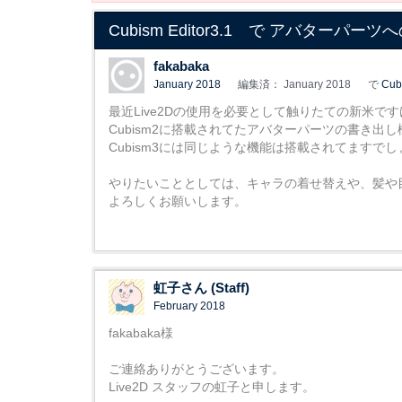
Cubism Editor3.1 で アバターパー
fakabaka
January 2018
編集済： January 2018
で
Cub
最近Live2Dの使用を必要として触りたての新米で
Cubism2に搭載されてたアバターパーツの書き出
Cubism3には同じような機能は搭載されてますで
やりたいこととしては、キャラの着せ替えや、髪や目
よろしくお願いします。
虹子さん (Staff)
February 2018
fakabaka様
ご連絡ありがとうございます。
Live2D スタッフの虹子と申します。