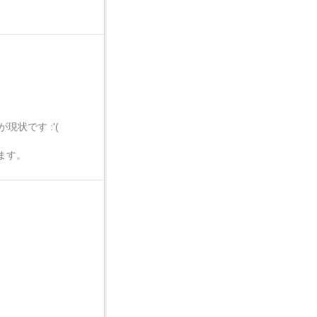
状です :'(
ます。