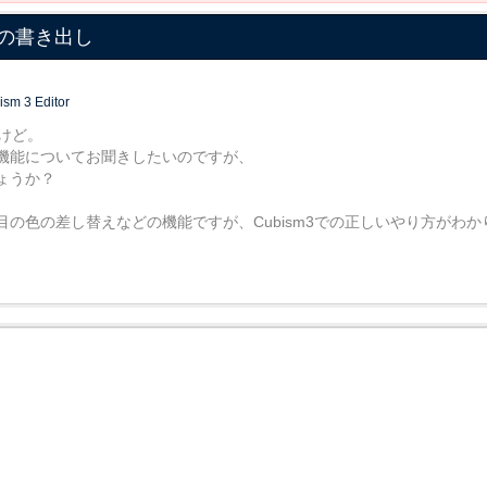
ツへの書き出し
ism 3 Editor
すけど。
し機能についてお聞きしたいのですが、
しょうか？
の色の差し替えなどの機能ですが、Cubism3での正しいやり方がわか