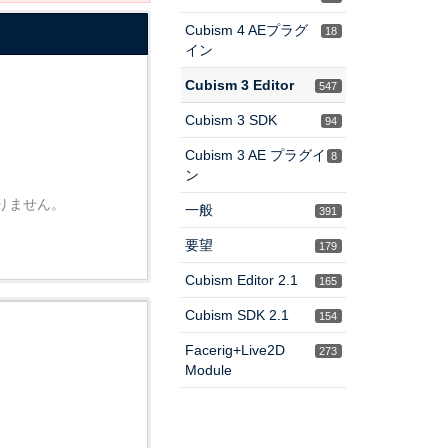
Cubism 4 AEプラグ
18
イン
Cubism 3 Editor
547
Cubism 3 SDK
94
Cubism 3 AE プラグイ
8
ン
りません。
一般
391
要望
179
Cubism Editor 2.1
165
Cubism SDK 2.1
154
Facerig+Live2D
273
Module